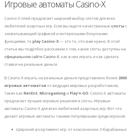
Игровые автоматы Сasino-X
Casino-X плей предлагает широкий выбор слотов для всех
любителей азартных игр. Если вы ищете качественные
слоты
с
захватывающей графикой и интересными бонусными
функциями, то
play Casino-X
— это то, что вам нужно. В этой
статье мы подробно расскажем о том, какие слоты доступны на
официальном сайте Casino-X
, как в них играть и как сделать
ставки на реальные деньги.
В Casino-X играть на реальные деньги представлено более
2000
игровых автоматов
от ведущих мировых разработчиков,
таких как
NetEnt
,
Microgaming
и
Play'n GO
. Casino-X автоматы
предлагает лучшие игровые решения и слоты. Игровые
автоматы Casino-X для всех любителей азартных игр. Вот что
делает игровые автоматы такими популярными среди игроков:
Широкий ассортимент игр: от классических 3-барабанных