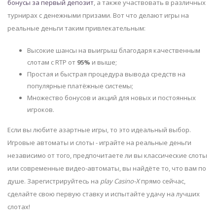
бонусы за первый депозит
, а также участвовать в различных
турнирах с денежными призами. Вот что делают игры на
реальные деньги таким привлекательным:
Высокие шансы на выигрыш благодаря качественным
слотам с RTP от
95%
и выше;
Простая и быстрая процедура вывода средств на
популярные платёжные системы;
Множество бонусов и акций для новых и постоянных
игроков.
Если вы любите азартные игры, то это идеальный выбор.
Игровые автоматы и слоты - играйте на реальные деньги
независимо от того, предпочитаете ли вы классические слоты
или современные видео-автоматы, вы найдёте то, что вам по
душе. Зарегистрируйтесь на
play Casino-X
прямо сейчас,
сделайте свою первую ставку и испытайте удачу на лучших
слотах!