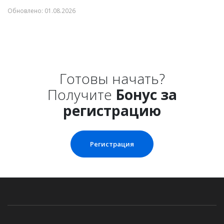
Обновлено:
01.08.2026
Готовы начать?
Получите
Бонус за
регистрацию
Регистрация