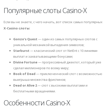
Популярные слоты Casino-X
Если вы не знаете, с чего начать, вот список самых популярных
X-Casino слоты
:
Gonzo’s Quest
— один из самых популярных слотов с
уникальной механикой выпадения символов;
Starburst
— классический слот от NetEnt с 10 линиями
выплат и захватывающими бонусами;
Divine Fortune
— прогрессивный джекпот, который уже
сделал миллионеров по всему миру;
Book of Dead
— приключенческий слот с возможностью
выигрыша множества фриспинов;
Dead or Alive 2
— слот с высокими выплатами и
бесплатными вращениями.
Особенности Casino-X