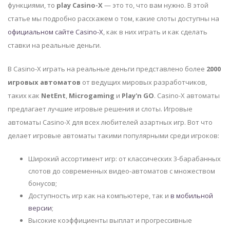
функциями, то
play Casino-X
— это то, что вам нужно. В этой
статье мы подробно расскажем о том, какие слоты доступны на
официальном сайте Casino-X
, как в них играть и как сделать
ставки на реальные деньги.
В Casino-X играть на реальные деньги представлено более
2000
игровых автоматов
от ведущих мировых разработчиков,
таких как
NetEnt
,
Microgaming
и
Play'n GO
. Casino-X автоматы
предлагает лучшие игровые решения и слоты. Игровые
автоматы Casino-X для всех любителей азартных игр. Вот что
делает игровые автоматы такими популярными среди игроков:
Широкий ассортимент игр: от классических 3-барабанных
слотов до современных видео-автоматов с множеством
бонусов;
Доступность игр как на компьютере, так и
в мобильной
версии
;
Высокие коэффициенты выплат и прогрессивные