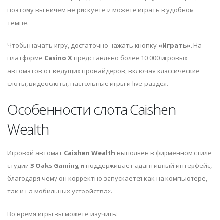
поэтому вы ничем не рискуете и можете играть в удобном
темпе.
Чтобы начать игру, достаточно нажать кнопку
«Играть»
. На
платформе
Casino X
представлено более 10 000 игровых
автоматов от ведущих провайдеров, включая классические
слоты, видеослоты, настольные игры и live-раздел.
Особенности слота Caishen
Wealth
Игровой автомат
Caishen Wealth
выполнен в фирменном стиле
студии
3 Oaks Gaming
и поддерживает адаптивный интерфейс,
благодаря чему он корректно запускается как на компьютере,
так и на мобильных устройствах.
Во время игры вы можете изучить: