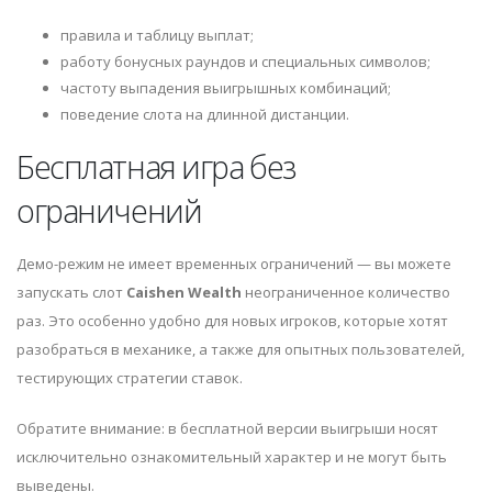
правила и таблицу выплат;
работу бонусных раундов и специальных символов;
частоту выпадения выигрышных комбинаций;
поведение слота на длинной дистанции.
Бесплатная игра без
ограничений
Демо-режим не имеет временных ограничений — вы можете
запускать слот
Caishen Wealth
неограниченное количество
раз. Это особенно удобно для новых игроков, которые хотят
разобраться в механике, а также для опытных пользователей,
тестирующих стратегии ставок.
Обратите внимание: в бесплатной версии выигрыши носят
исключительно ознакомительный характер и не могут быть
выведены.