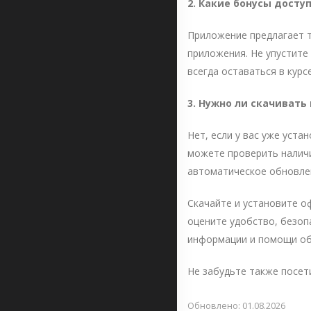
2. Какие бонусы досту
Приложение предлагает т
приложения. Не упустите
всегда оставаться в курс
3. Нужно ли скачивать
Нет, если у вас уже уст
можете проверить наличи
автоматическое обновле
Скачайте и установите о
оцените удобство, безоп
информации и помощи о
Не забудьте также посе
Обновлено:
01.08.2026