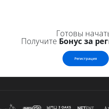
Готовы начат
Получите
Бонус за ре
Регистрация