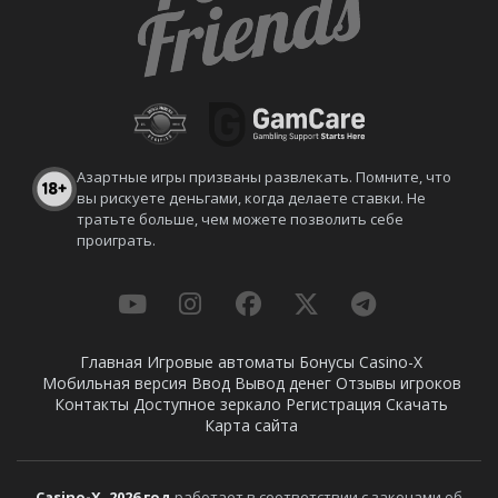
Азартные игры призваны развлекать. Помните, что
вы рискуете деньгами, когда делаете ставки. Не
тратьте больше, чем можете позволить себе
проиграть.
Главная
Игровые автоматы
Бонусы Casino-X
Мобильная версия
Ввод Вывод денег
Отзывы игроков
Контакты
Доступное зеркало
Регистрация
Скачать
Карта сайта
Casino-X, 2026 год
работает в соответствии с законами об