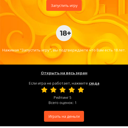
Запустить игру
Нажимая "Запустить игру", вы подтверждаете что Вам есть 18 лет.
Открыть на весь экран
Если игра не работает, нажмите
сюда
Рейтинг
5
Всего оценок:
1
Играть на деньги