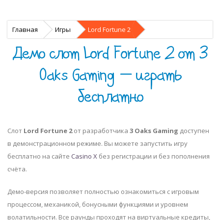
Главная
Игры
Lord Fortune 2
Демо слот Lord Fortune 2 от 3
Oaks Gaming — играть
бесплатно
Слот
Lord Fortune 2
от разработчика
3 Oaks Gaming
доступен
в демонстрационном режиме. Вы можете запустить игру
бесплатно на сайте
Casino X
без регистрации и без пополнения
счёта.
Демо-версия позволяет полностью ознакомиться с игровым
процессом, механикой, бонусными функциями и уровнем
волатильности. Все раунды проходят на виртуальные кредиты,