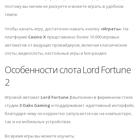
поэтому вы ничем не рискуете и можете играть в удобном
темпе.
Чтобы начать игру, достаточно нажать кнопку
«Играть»
. На
платформе
Casino X
представлено более 10 000 игровых
автоматов от ведущих провайдеров, включая классические
слоты, видеослоты, настольные игры и live-раздел.
Особенности слота Lord Fortune
2
Игровой автомат
Lord Fortune 2
выполнен в фирменном стиле
студии
3 Oaks Gaming
и поддерживает адаптивный интерфейс,
благодаря чему он корректно запускается как на компьютере,
так и на мобильных устройствах.
Во время игры вы можете изучить: