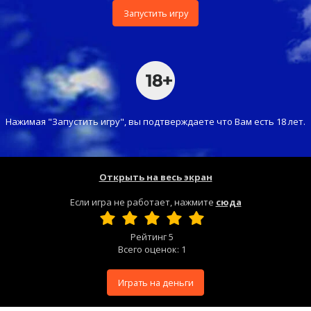
Запустить игру
Нажимая "Запустить игру", вы подтверждаете что Вам есть 18 лет.
Открыть на весь экран
Если игра не работает, нажмите
сюда
Рейтинг
5
Всего оценок:
1
Играть на деньги