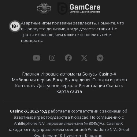
Азартные игры призваны развлекать. Помните, что
вы рискуете деньгами, когда делаете ставки. Не
тратьте больше, чем можете позволить себе
проиграть.
Главная
Игровые автоматы
Бонусы Casino-X
Мобильная версия
Ввод Вывод денег
Отзывы игроков
Контакты
Доступное зеркало
Регистрация
Скачать
Карта сайта
Casino-X, 2026 год
работает в соответствии с законами об
азартных играх государства Кюрасао. По соглашению с
Antillephone N.V., игровая лицензия № 8048/JAZ, Casino-X
находится под управлением компанией Pomadorro N.V., Groot
Kwartierweg 10, Livestrong, Кюрасао.