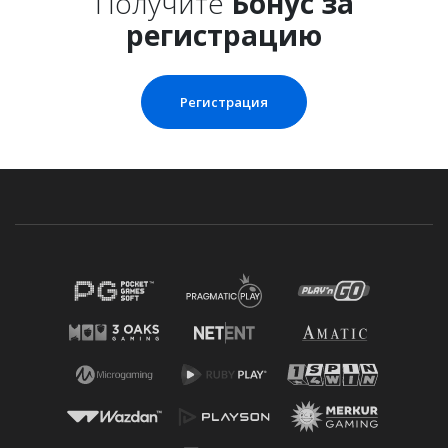
Получите
Бонус за
регистрацию
Регистрация