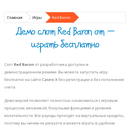
Главная
Игры
Red Baron
Демо слот Red Baron от —
играть бесплатно
Слот
Red Baron
от разработчика
доступен в
демонстрационном режиме. Вы можете запустить игру
бесплатно на сайте
Casino X
без регистрации и без пополнения
счёта.
Демо-версия позволяет полностью ознакомиться с игровым
процессом, механикой, бонусными функциями и уровнем
волатильности. Все раунды проходят на виртуальные кредиты,
поэтому вы ничем не рискуете и можете играть в удобном