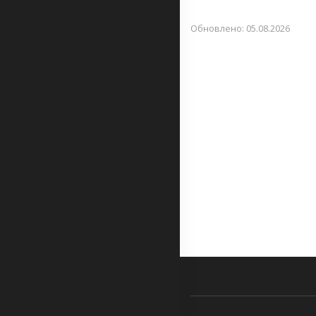
Обновлено:
05.08.2026