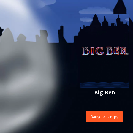
Big Ben
Запустить игру