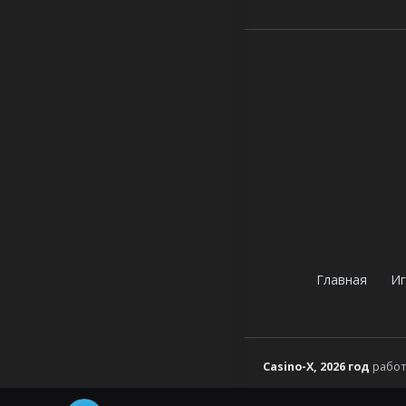
Главная
Иг
Casino-X, 2026 год
работа