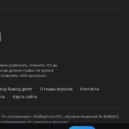
аны развлекать. Помните, что вы
огда делаете ставки. Не тратьте
позволить себе проиграть.
вод Вывод денег
Отзывы игроков
Контакты
ать
Карта сайта
По соглашению с Antillephone N.V., игровая лицензия № 8048/JAZ,
 Kwartierweg 10, Livestrong, Кюрасао.