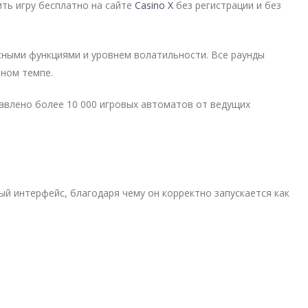
ть игру бесплатно на сайте
Casino X
без регистрации и без
сными функциями и уровнем волатильности. Все раунды
бном темпе.
авлено более 10 000 игровых автоматов от ведущих
й интерфейс, благодаря чему он корректно запускается как