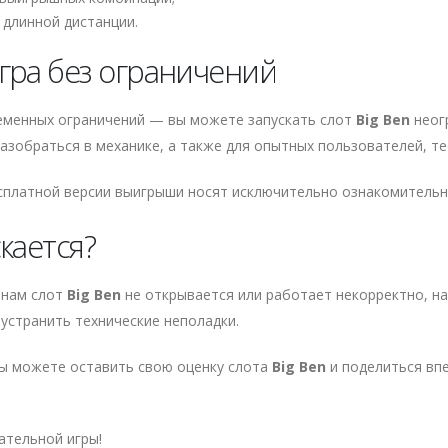
 длинной дистанции.
гра без ограничений
еменных ограничений — вы можете запускать слот
Big Ben
неог
разобраться в механике, а также для опытных пользователей, т
сплатной версии выигрыши носят исключительно ознакомительны
кается?
инам слот
Big Ben
не открывается или работает некорректно, н
устранить технические неполадки.
вы можете оставить свою оценку слота
Big Ben
и поделиться вп
ательной игры!