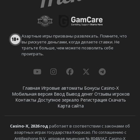
Азартные игры призваны развлекать. Помните, что
вы рискуете деньгами, когда делаете ставки. Не
тратьте больше, чем можете позволить себе
проиграть.
Главная
Игровые автоматы
Бонусы Casino-X
Мобильная версия
Ввод Вывод денег
Отзывы игроков
Контакты
Доступное зеркало
Регистрация
Скачать
Карта сайта
Casino-X, 2026 год
работает в соответствии с законами об
азартных играх государства Кюрасао. По соглашению с
Antillephone N.V., игровая лицензия № 8048/JAZ, Casino-X