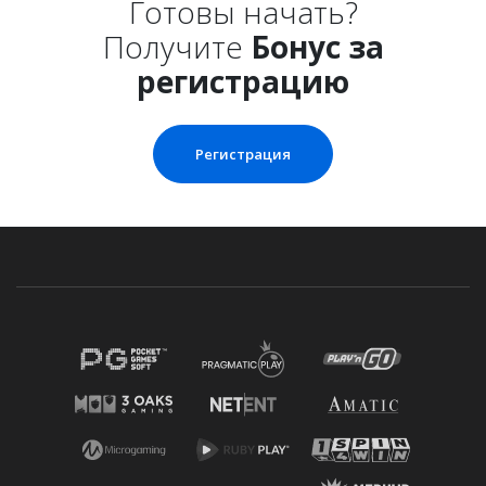
Готовы начать?
Получите
Бонус за
регистрацию
Регистрация