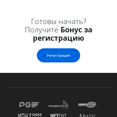
Готовы начать?
Получите
Бонус за
регистрацию
Регистрация