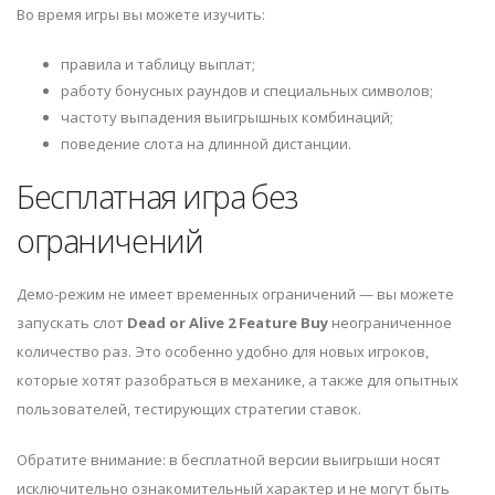
Во время игры вы можете изучить:
правила и таблицу выплат;
работу бонусных раундов и специальных символов;
частоту выпадения выигрышных комбинаций;
поведение слота на длинной дистанции.
Бесплатная игра без
ограничений
Демо-режим не имеет временных ограничений — вы можете
запускать слот
Dead or Alive 2 Feature Buy
неограниченное
количество раз. Это особенно удобно для новых игроков,
которые хотят разобраться в механике, а также для опытных
пользователей, тестирующих стратегии ставок.
Обратите внимание: в бесплатной версии выигрыши носят
исключительно ознакомительный характер и не могут быть