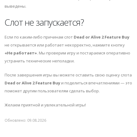
выведены.
Слот не запускается?
Если по каким-либо причинам слот
Dead or Alive 2 Feature Buy
не открывается или работает некорректно, нажмите кнопку
«Не работает»
. Мы проверим игру и постараемся оперативно
устранить технические неполадки.
После завершения игры вы можете оставить свою оценку слота
Dead or Alive 2 Feature Buy
и поделиться впечатлениями — это
поможет другим пользователям сделать выбор.
Желаем приятной и увлекательной игры!
Обновлено:
09.08.2026