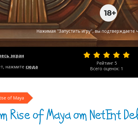
Нажимая "Запустить игру", вы подтверждаете ч
весь экран
Рейтинг
5
ет, нажмите
сюда
Всего оценок:
1
Rise of Maya
т Rise of Maya от NetEnt D