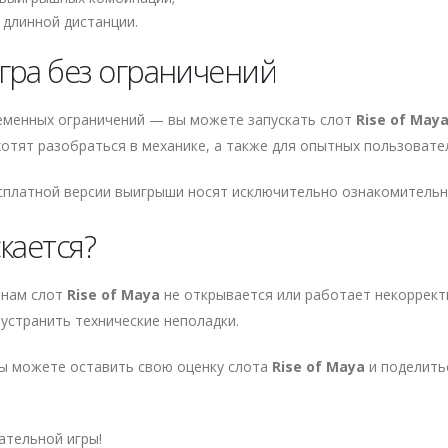
 длинной дистанции.
гра без ограничений
еменных ограничений — вы можете запускать слот
Rise of May
хотят разобраться в механике, а также для опытных пользовате
сплатной версии выигрыши носят исключительно ознакомительны
кается?
инам слот
Rise of Maya
не открывается или работает некоррект
устранить технические неполадки.
вы можете оставить свою оценку слота
Rise of Maya
и поделить
ательной игры!