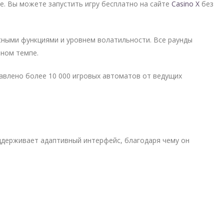
. Вы можете запустить игру бесплатно на сайте
Casino X
без
сными функциями и уровнем волатильности. Все раунды
бном темпе.
авлено более 10 000 игровых автоматов от ведущих
держивает адаптивный интерфейс, благодаря чему он