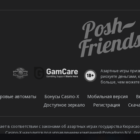
Азартные игры призв
рискуете деньгами, к
больше, чем можете 
ровые автоматы
Бонусы Casino-X
Мобильная версия
В
Доступное зеркало
Регистрация
Скач
ет в соответствии с законами об азартных играх государства Кюрасао. 
Casino-X находится под управлением компанией Pomadorro N.V., Groot