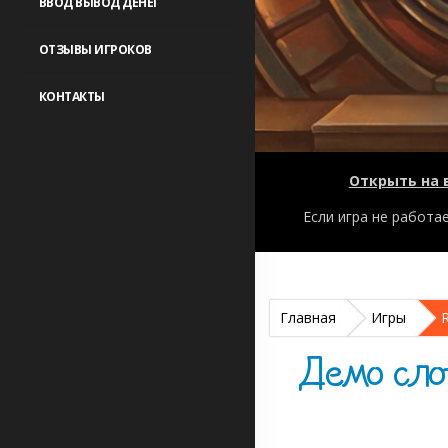
ВВОД ВЫВОД ДЕНЕГ
ОТЗЫВЫ ИГРОКОВ
КОНТАКТЫ
Открыть на 
Если игра не работа
Главная
Игры
Демо сло