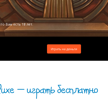
то Вам есть 18 лет.
Играть на деньги
eluxe — играть бесплатно