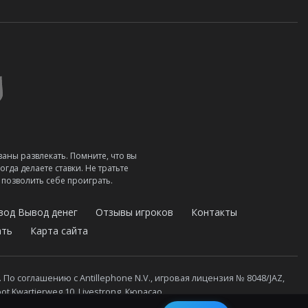
аны развлекать. Помните, что вы
огда делаете ставки. Не тратьте
позволить себе проиграть.
вод Вывод денег
Отзывы игроков
Контакты
ать
Карта сайта
По соглашению с Antillephone N.V., игровая лицензия № 8048/JAZ,
 Kwartierweg 10, Livestrong, Кюрасао.