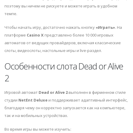
поэтому вы ничем не рискуете и можете играть в удобном
темпе.
Чтобы начать игру, достаточно нажать кнопку
«Играть»
. На
платформе
Casino X
представлено более 10 000 игровых
автоматов от ведущих провайдеров, включая классические
слоты, видеослоты, настольные игры и live-раздел.
Особенности слота Dead or Alive
2
Игровой автомат
Dead or Alive 2
выполнен в фирменном стиле
студии
NetEnt Deluxe
и поддерживает адаптивный интерфейс,
благодаря чему он корректно запускается как на компьютере,
так и на мобильных устройствах.
Во время игры вы можете изучить: