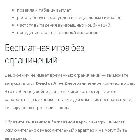
правила и таблицу выплат;
работу бонусных раундов и специальных символов;
частоту выпадения выигрышных комбинаций;
поведение слота на длинной дистанции.
Бесплатная игра без
ограничений
Демо-режим не имеет временных ограничений — вы можете
запускать слот
Dead or Alive 2
неограниченное количество раз.
Это особенно удобно для новых игроков, которые хотят
разобраться в механике, а также для опытных пользователей,
тестирующих стратегии ставок.
Обратите внимание: в бесплатной версии выигрыши носят
исключительно ознакомительный характер и не могут быть
выведены.