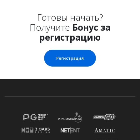
Готовы начать?
Получите
Бонус за
регистрацию
Регистрация