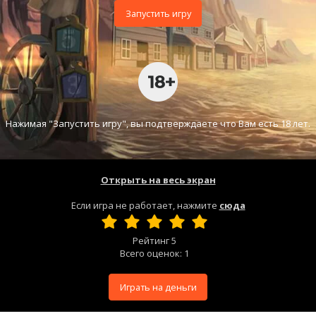
Запустить игру
Нажимая "Запустить игру", вы подтверждаете что Вам есть 18 лет.
Открыть на весь экран
Если игра не работает, нажмите
сюда
Рейтинг
5
Всего оценок:
1
Играть на деньги