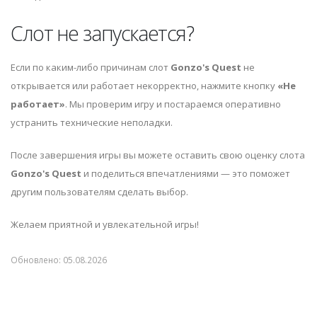
Слот не запускается?
Если по каким-либо причинам слот
Gonzo's Quest
не
открывается или работает некорректно, нажмите кнопку
«Не
работает»
. Мы проверим игру и постараемся оперативно
устранить технические неполадки.
После завершения игры вы можете оставить свою оценку слота
Gonzo's Quest
и поделиться впечатлениями — это поможет
другим пользователям сделать выбор.
Желаем приятной и увлекательной игры!
Обновлено:
05.08.2026