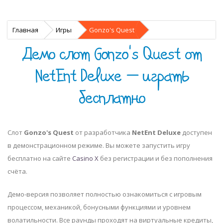
Главная
Игры
Gonzo's Quest
Демо слот Gonzo's Quest от
NetEnt Deluxe — играть
бесплатно
Слот
Gonzo's Quest
от разработчика
NetEnt Deluxe
доступен
в демонстрационном режиме. Вы можете запустить игру
бесплатно на сайте
Casino X
без регистрации и без пополнения
счёта.
Демо-версия позволяет полностью ознакомиться с игровым
процессом, механикой, бонусными функциями и уровнем
волатильности. Все раунды проходят на виртуальные кредиты,