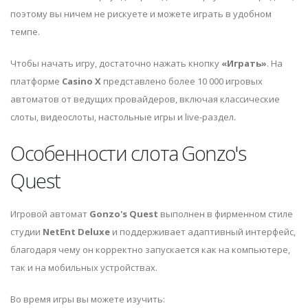
поэтому вы ничем не рискуете и можете играть в удобном
темпе.
Чтобы начать игру, достаточно нажать кнопку
«Играть»
. На
платформе
Casino X
представлено более 10 000 игровых
автоматов от ведущих провайдеров, включая классические
слоты, видеослоты, настольные игры и live-раздел.
Особенности слота Gonzo's
Quest
Игровой автомат
Gonzo's Quest
выполнен в фирменном стиле
студии
NetEnt Deluxe
и поддерживает адаптивный интерфейс,
благодаря чему он корректно запускается как на компьютере,
так и на мобильных устройствах.
Во время игры вы можете изучить: