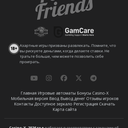
Азартные игры призваны развлекать. Помните, что
вы рискуете деньгами, когда делаете ставки. Не
тратьте больше, чем можете позволить себе
проиграть.
Главная
Игровые автоматы
Бонусы Casino-X
Мобильная версия
Ввод Вывод денег
Отзывы игроков
Контакты
Доступное зеркало
Регистрация
Скачать
Карта сайта
Casino-X, 2026 год
работает в соответствии с законами об