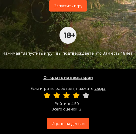
Запустить игру
Нажимая "Запустить игру", вы подтверждаете что Вам есть 18 лет.
Открыть на весь экран
Если игра не работает, нажмите
сюда
Рейтинг
4.50
Всего оценок:
2
Играть на деньги