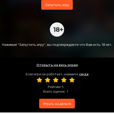
Запустить игру
Нажимая "Запустить игру", вы подтверждаете что Вам есть 18 лет.
Открыть на весь экран
Если игра не работает, нажмите
сюда
Рейтинг
5
Всего оценок:
1
Играть на деньги