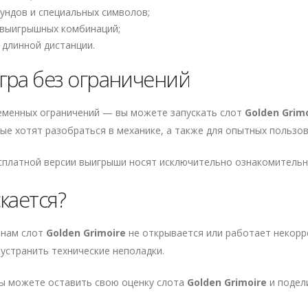
ундов и специальных символов;
 выигрышных комбинаций;
 длинной дистанции.
гра без ограничений
еменных ограничений — вы можете запускать слот
Golden Grim
рые хотят разобраться в механике, а также для опытных пользо
сплатной версии выигрыши носят исключительно ознакомительны
кается?
инам слот
Golden Grimoire
не открывается или работает некорр
устранить технические неполадки.
вы можете оставить свою оценку слота
Golden Grimoire
и подел