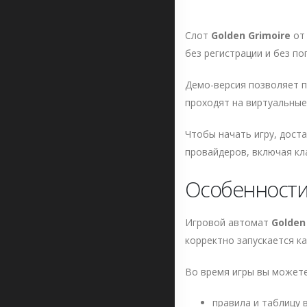
Слот
Golden Grimoire
от
без регистрации и без по
Демо-версия позволяет п
проходят на виртуальные
Чтобы начать игру, дост
провайдеров, включая кла
Особенности 
Игровой автомат
Golden
корректно запускается ка
Во время игры вы можете
правила и таблицу 