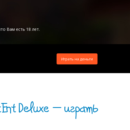
то Вам есть 18 лет.
Играть на деньги
tEnt Deluxe — играть