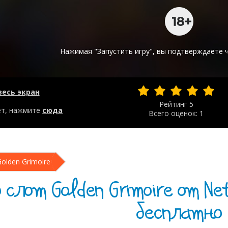
Нажимая "Запустить игру", вы подтверждаете ч
весь экран
Рейтинг
5
ет, нажмите
сюда
Всего оценок:
1
Golden Grimoire
 слот Golden Grimoire от Ne
бесплатно