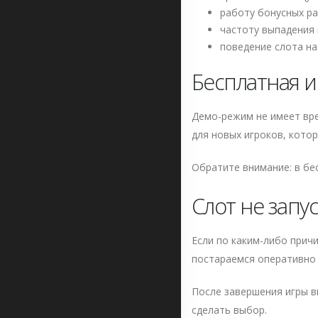
работу бонусных ра
частоту выпадения
поведение слота на
Бесплатная и
Демо-режим не имеет вр
для новых игроков, кото
Обратите внимание: в бе
Слот не запус
Если по каким-либо прич
постараемся оперативно 
После завершения игры 
сделать выбор.