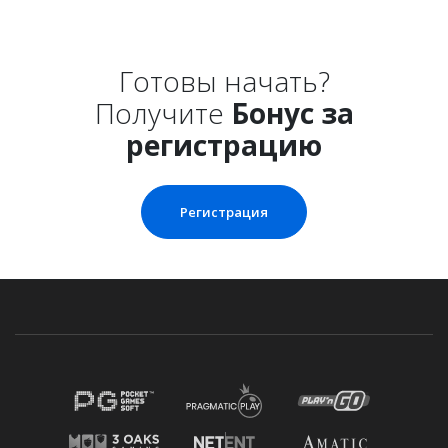
Готовы начать?
Получите
Бонус за
регистрацию
Регистрация