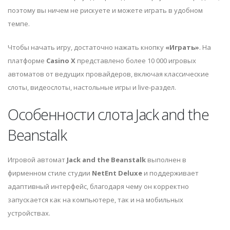
поэтому вы ничем не рискуете и можете играть в удобном
темпе.
Чтобы начать игру, достаточно нажать кнопку
«Играть»
. На
платформе
Casino X
представлено более 10 000 игровых
автоматов от ведущих провайдеров, включая классические
слоты, видеослоты, настольные игры и live-раздел.
Особенности слота Jack and the
Beanstalk
Игровой автомат
Jack and the Beanstalk
выполнен в
фирменном стиле студии
NetEnt Deluxe
и поддерживает
адаптивный интерфейс, благодаря чему он корректно
запускается как на компьютере, так и на мобильных
устройствах.