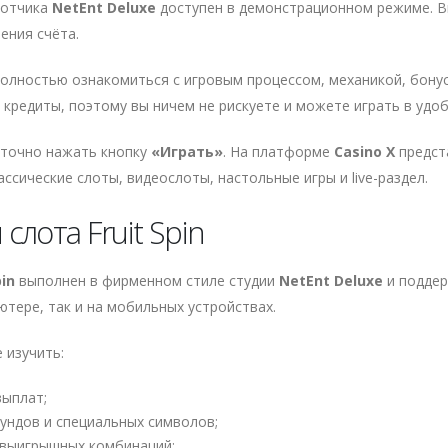
ботчика
NetEnt Deluxe
доступен в демонстрационном режиме. В
ения счёта.
олностью ознакомиться с игровым процессом, механикой, бону
 кредиты, поэтому вы ничем не рискуете и можете играть в удо
аточно нажать кнопку
«Играть»
. На платформе
Casino X
предст
ссические слоты, видеослоты, настольные игры и live-раздел.
лота Fruit Spin
pin
выполнен в фирменном стиле студии
NetEnt Deluxe
и поддер
ютере, так и на мобильных устройствах.
 изучить:
выплат;
ундов и специальных символов;
 выигрышных комбинаций;