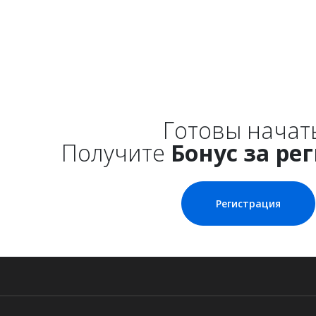
Готовы начат
Получите
Бонус за ре
Регистрация