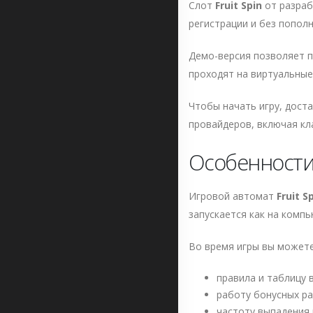
Слот
Fruit Spin
от разра
регистрации и без пополн
Демо-версия позволяет п
проходят на виртуальные
Чтобы начать игру, дост
провайдеров, включая кла
Особенности с
Игровой автомат
Fruit S
запускается как на компь
Во время игры вы можете
правила и таблицу 
работу бонусных ра
частоту выпадения