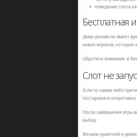
поведение слота на
Бесплатная и
Демо-режим не имеет вр
новых игроков, которые 
Обратите внимание: в бе
Слот не запус
Если по каким-либо прич
постараемся оперативно 
После завершения игры 
выбор.
Желаем приятной и увлек