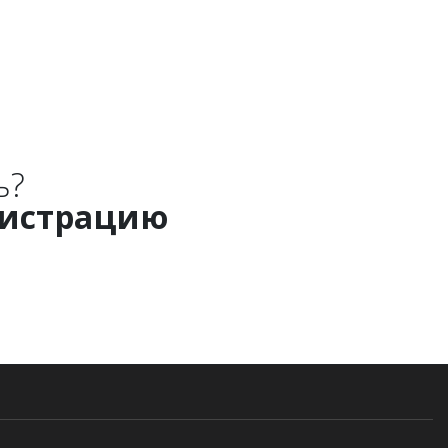
ь?
гистрацию