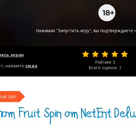
Нажимая "Запустить игру", вы подтверждаете ч
весь экран
Рейтинг
5
ет, нажмите
сюда
Всего оценок:
1
ruit Spin
от Fruit Spin от NetEnt De