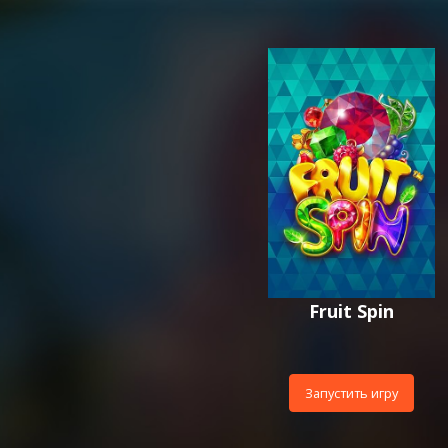
Fruit Spin
Запустить игру