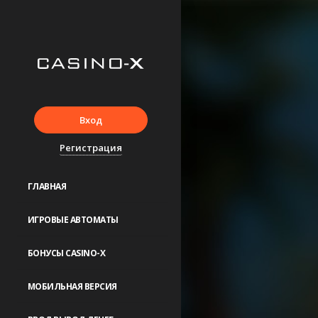
Вход
Регистрация
ГЛАВНАЯ
ИГРОВЫЕ АВТОМАТЫ
БОНУСЫ CASINO-X
МОБИЛЬНАЯ ВЕРСИЯ