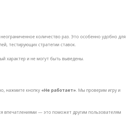
неограниченное количество раз. Это особенно удобно для
лей, тестирующих стратегии ставок.
й характер и не могут быть выведены.
но, нажмите кнопку
«Не работает»
. Мы проверим игру и
ся впечатлениями — это поможет другим пользователям