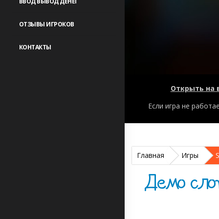
ВВОД ВЫВОД ДЕНЕГ
ОТЗЫВЫ ИГРОКОВ
КОНТАКТЫ
Открыть на 
Если игра не работа
Главная
Игры
S
Демо сло