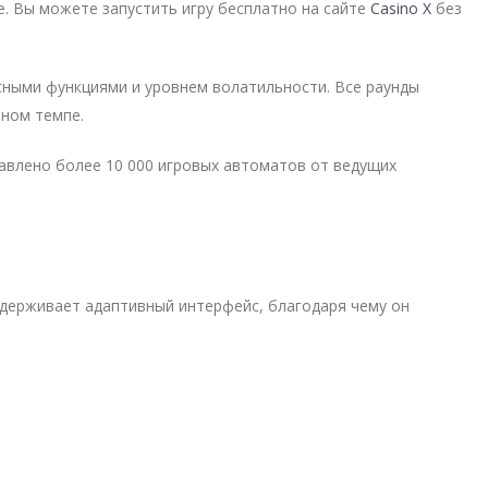
. Вы можете запустить игру бесплатно на сайте
Casino X
без
сными функциями и уровнем волатильности. Все раунды
бном темпе.
авлено более 10 000 игровых автоматов от ведущих
держивает адаптивный интерфейс, благодаря чему он