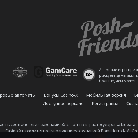
Азартные игры призв
рискуете деньгами, к
больше, чем можете 
ровые автоматы
Бонусы Casino-X
Мобильная версия
В
Доступное зеркало
Регистрация
Скач
ет в соответствии с законами об азартных играх государства Кюрасао. 
Casino-X находится под управлением компанией Pomadorro N.V., Groot