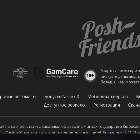
Азартные игры призв
рискуете деньгами, к
больше, чем можете 
ровые автоматы
Бонусы Casino-X
Мобильная версия
В
Доступное зеркало
Регистрация
Скач
ет в соответствии с законами об азартных играх государства Кюрасао. 
Casino-X находится под управлением компанией Pomadorro N.V., Groot