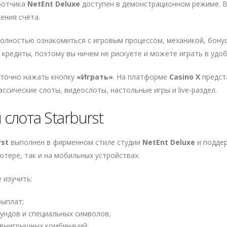
ботчика
NetEnt Deluxe
доступен в демонстрационном режиме. В
ения счёта.
олностью ознакомиться с игровым процессом, механикой, бону
 кредиты, поэтому вы ничем не рискуете и можете играть в удо
аточно нажать кнопку
«Играть»
. На платформе
Casino X
предст
ссические слоты, видеослоты, настольные игры и live-раздел.
слота Starburst
rst
выполнен в фирменном стиле студии
NetEnt Deluxe
и поддер
ютере, так и на мобильных устройствах.
 изучить:
выплат;
ундов и специальных символов;
 выигрышных комбинаций;