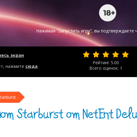
Нажимая "Запустить игру", вы подтверждаете ч
весь экран
Рейтинг
5.00
ет, нажмите
сюда
Всего оценок:
1
tarburst
от Starburst от NetEnt Del