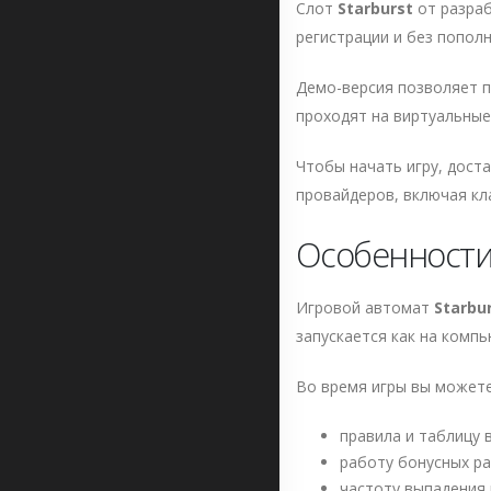
Слот
Starburst
от разра
регистрации и без пополн
Демо-версия позволяет п
проходят на виртуальные
Чтобы начать игру, дост
провайдеров, включая кла
Особенности 
Игровой автомат
Starbu
запускается как на компь
Во время игры вы можете
правила и таблицу 
работу бонусных ра
частоту выпадения