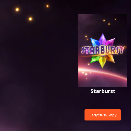
Starburst
Запустить игру