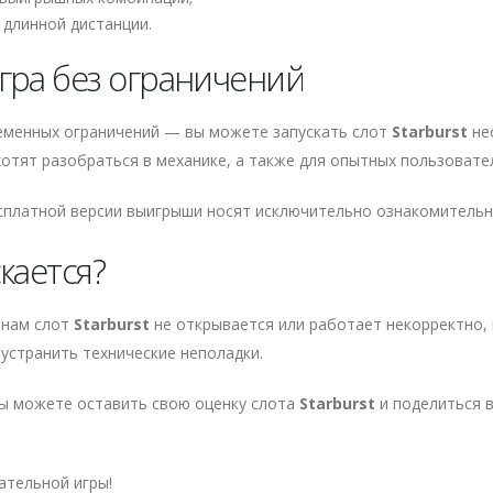
 длинной дистанции.
гра без ограничений
еменных ограничений — вы можете запускать слот
Starburst
нео
хотят разобраться в механике, а также для опытных пользовате
сплатной версии выигрыши носят исключительно ознакомительны
кается?
инам слот
Starburst
не открывается или работает некорректно,
устранить технические неполадки.
вы можете оставить свою оценку слота
Starburst
и поделиться 
ательной игры!