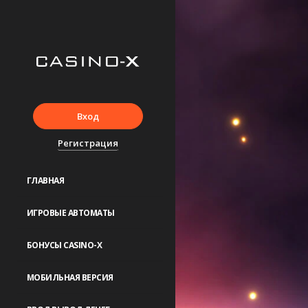
Вход
Регистрация
ГЛАВНАЯ
ИГРОВЫЕ АВТОМАТЫ
БОНУСЫ CASINO-X
МОБИЛЬНАЯ ВЕРСИЯ