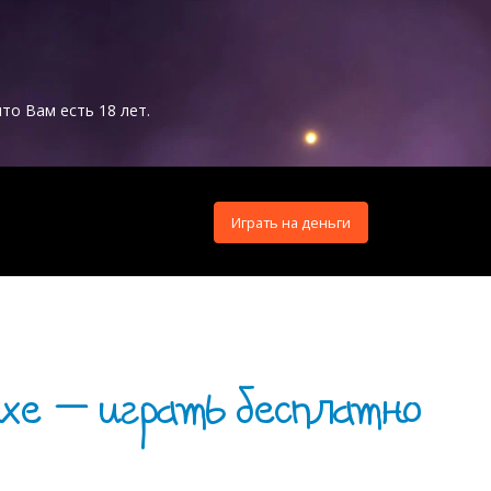
то Вам есть 18 лет.
Играть на деньги
uxe — играть бесплатно