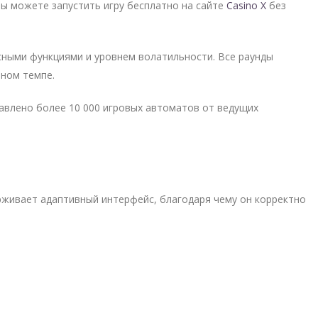
ы можете запустить игру бесплатно на сайте
Casino X
без
сными функциями и уровнем волатильности. Все раунды
бном темпе.
авлено более 10 000 игровых автоматов от ведущих
живает адаптивный интерфейс, благодаря чему он корректно