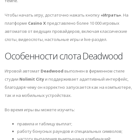
темпе.
Чтобы начать игру, достаточно нажать кнопку
«Играть»
. На
платформе
Casino X
представлено более 10 000 игровых
автоматов от ведущих провайдеров, включая классические
слоты, видеослоты, настольные игры и live-раздел.
Особенности слота Deadwood
Игровой автомат
Deadwood
выполнен в фирменном стиле
студии
Nolimit City
и поддерживает адаптивный интерфейс,
благодаря чему он корректно запускается как на компьютере,
так и на мобильных устройствах.
Во время игры вы можете изучить:
правила и таблицу выплат;
работу бонусных раундов и специальных символов;
частоту выпадения выигрышных комбинаций;