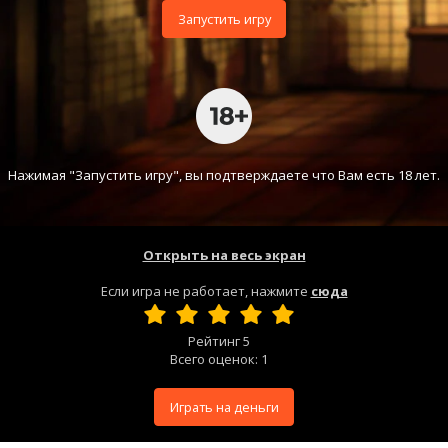
Запустить игру
Нажимая "Запустить игру", вы подтверждаете что Вам есть 18 лет.
Открыть на весь экран
Если игра не работает, нажмите
сюда
Рейтинг
5
Всего оценок:
1
Играть на деньги