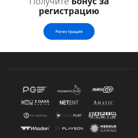
Получите
Бонус за
регистрацию
Регистрация