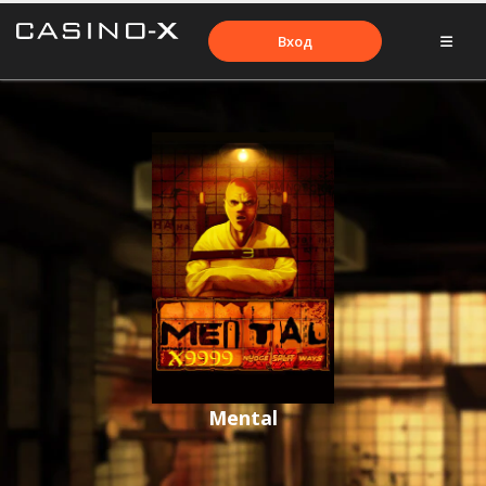
Вход
Mental