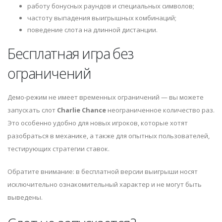
работу бонусных раундов и специальных символов;
частоту выпадения выигрышных комбинаций;
поведение слота на длинной дистанции.
Бесплатная игра без
ограничений
Демо-режим не имеет временных ограничений — вы можете
запускать слот
Charlie Chance
неограниченное количество раз.
Это особенно удобно для новых игроков, которые хотят
разобраться в механике, а также для опытных пользователей,
тестирующих стратегии ставок.
Обратите внимание: в бесплатной версии выигрыши носят
исключительно ознакомительный характер и не могут быть
выведены.