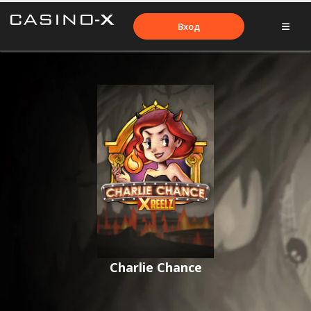
Вход
Charlie Chance