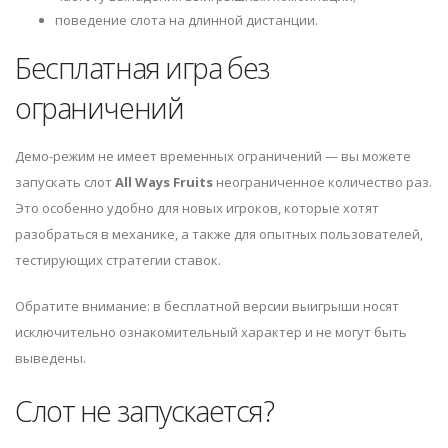
поведение слота на длинной дистанции.
Бесплатная игра без
ограничений
Демо-режим не имеет временных ограничений — вы можете
запускать слот
All Ways Fruits
неограниченное количество раз.
Это особенно удобно для новых игроков, которые хотят
разобраться в механике, а также для опытных пользователей,
тестирующих стратегии ставок.
Обратите внимание: в бесплатной версии выигрыши носят
исключительно ознакомительный характер и не могут быть
выведены.
Слот не запускается?