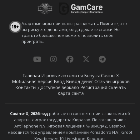
Азартные игры призваны развлекать. Помните, что
вы рискуете деньгами, когда делаете ставки. Не
тратьте больше, чем можете позволить себе
проиграть.
Главная
Игровые автоматы
Бонусы Casino-X
Мобильная версия
Ввод Вывод денег
Отзывы игроков
Контакты
Доступное зеркало
Регистрация
Скачать
Карта сайта
Casino-X, 2026 год
работает в соответствии с законами об
азартных играх государства Кюрасао. По соглашению с
Antillephone N.V., игровая лицензия № 8048/JAZ, Casino-X
находится под управлением компанией Pomadorro N.V., Groot
Kwartierweg 10, Livestrong, Кюрасао.