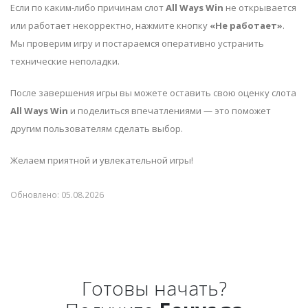
Если по каким-либо причинам слот
All Ways Win
не открывается
или работает некорректно, нажмите кнопку
«Не работает»
.
Мы проверим игру и постараемся оперативно устранить
технические неполадки.
После завершения игры вы можете оставить свою оценку слота
All Ways Win
и поделиться впечатлениями — это поможет
другим пользователям сделать выбор.
Желаем приятной и увлекательной игры!
Обновлено:
05.08.2026
Готовы начать?