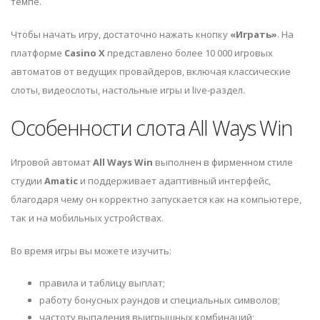
темпе.
Чтобы начать игру, достаточно нажать кнопку
«Играть»
. На
платформе
Casino X
представлено более 10 000 игровых
автоматов от ведущих провайдеров, включая классические
слоты, видеослоты, настольные игры и live-раздел.
Особенности слота All Ways Win
Игровой автомат
All Ways Win
выполнен в фирменном стиле
студии
Amatic
и поддерживает адаптивный интерфейс,
благодаря чему он корректно запускается как на компьютере,
так и на мобильных устройствах.
Во время игры вы можете изучить:
правила и таблицу выплат;
работу бонусных раундов и специальных символов;
частоту выпадения выигрышных комбинаций;