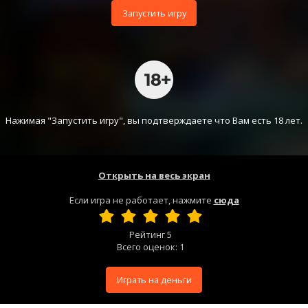
Запустить игру
Нажимая "Запустить игру", вы подтверждаете что Вам есть 18 лет.
Открыть на весь экран
Если игра не работает, нажмите
сюда
Рейтинг
5
Всего оценок:
1
Играть на деньги