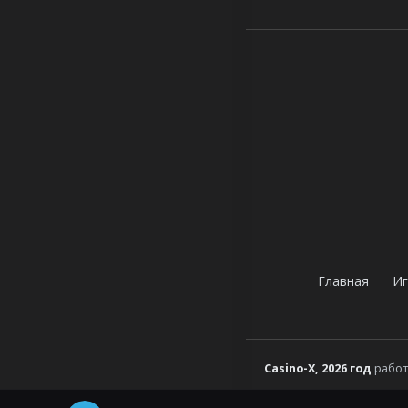
Главная
Иг
Casino-X, 2026 год
работа