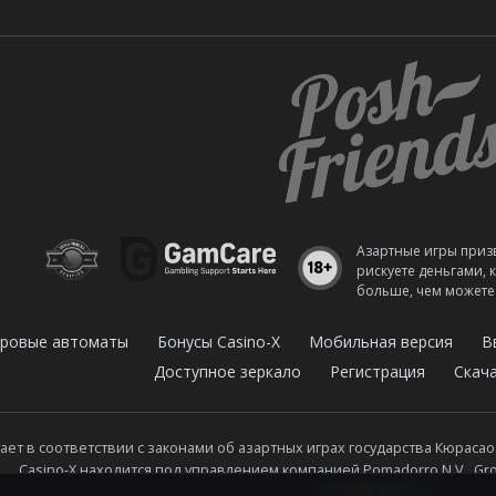
Азартные игры призв
рискуете деньгами, к
больше, чем можете 
ровые автоматы
Бонусы Casino-X
Мобильная версия
В
Доступное зеркало
Регистрация
Скач
ет в соответствии с законами об азартных играх государства Кюрасао. 
Casino-X находится под управлением компанией Pomadorro N.V., Groot