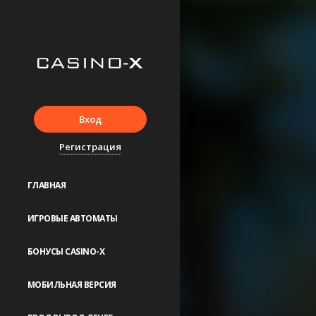
Вход
Регистрация
ГЛАВНАЯ
ИГРОВЫЕ АВТОМАТЫ
БОНУСЫ CASINO-X
МОБИЛЬНАЯ ВЕРСИЯ