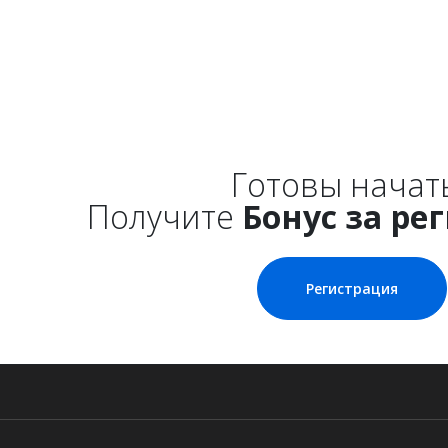
Готовы начат
Получите
Бонус за ре
Регистрация