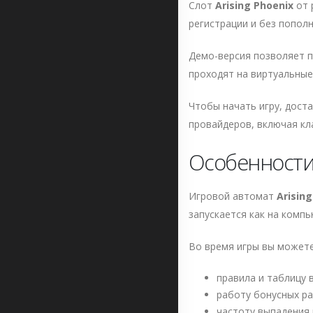
Слот
Arising Phoenix
от 
регистрации и без пополн
Демо-версия позволяет п
проходят на виртуальные
Чтобы начать игру, дост
провайдеров, включая кла
Особенности 
Игровой автомат
Arisin
запускается как на компь
Во время игры вы можете
правила и таблицу 
работу бонусных ра
частоту выпадения