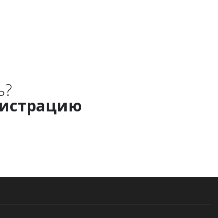
ь?
гистрацию