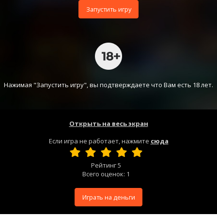
Запустить игру
Нажимая "Запустить игру", вы подтверждаете что Вам есть 18 лет.
Открыть на весь экран
Если игра не работает, нажмите
сюда
Рейтинг
5
Всего оценок:
1
Играть на деньги