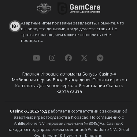
Азартные игры призваны развлекать. Помните, что
вы рискуете деньгами, когда делаете ставки. Не
тратьте больше, чем можете позволить себе
проиграть.
Главная
Игровые автоматы
Бонусы Casino-X
Мобильная версия
Ввод Вывод денег
Отзывы игроков
Контакты
Доступное зеркало
Регистрация
Скачать
Карта сайта
Casino-X, 2026 год
работает в соответствии с законами об
азартных играх государства Кюрасао. По соглашению с
Antillephone N.V., игровая лицензия № 8048/JAZ, Casino-X
находится под управлением компанией Pomadorro N.V., Groot
Kwartierweg 10, Livestrong, Кюрасао.