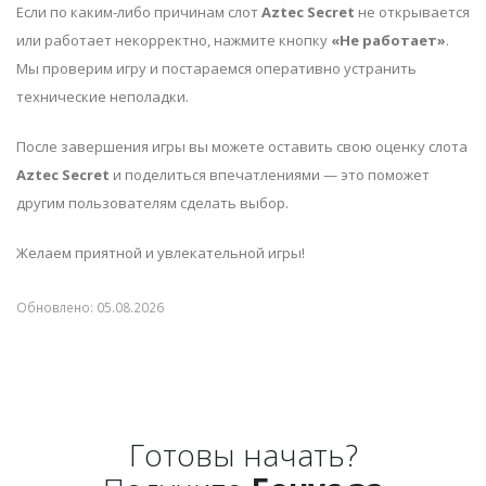
Если по каким-либо причинам слот
Aztec Secret
не открывается
или работает некорректно, нажмите кнопку
«Не работает»
.
Мы проверим игру и постараемся оперативно устранить
технические неполадки.
После завершения игры вы можете оставить свою оценку слота
Aztec Secret
и поделиться впечатлениями — это поможет
другим пользователям сделать выбор.
Желаем приятной и увлекательной игры!
Обновлено:
05.08.2026
Готовы начать?