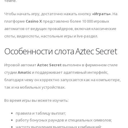
темпе.
Чтобы начать игру, достаточно нажать кнопку
«Играть»
. На
платформе
Casino X
представлено более 10 000 игровых
автоматов от ведущих провайдеров, включая классические
слоты, видеослоты, настольные игры и live-раздел.
Особенности слота Aztec Secret
Игровой автомат
Aztec Secret
выполнен в фирменном стиле
студии
Amatic
и поддерживает адаптивный интерфейс,
благодаря чему он корректно запускается как на компьютере,
так и на мобильных устройствах.
Во время игры вы можете изучить:
правила и таблицу выплат;
работу бонусных раундов и специальных символов;
частоту выпадения выигрышных комбинаций;