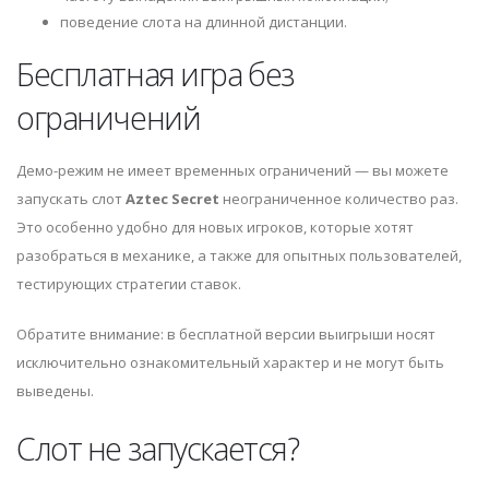
поведение слота на длинной дистанции.
Бесплатная игра без
ограничений
Демо-режим не имеет временных ограничений — вы можете
запускать слот
Aztec Secret
неограниченное количество раз.
Это особенно удобно для новых игроков, которые хотят
разобраться в механике, а также для опытных пользователей,
тестирующих стратегии ставок.
Обратите внимание: в бесплатной версии выигрыши носят
исключительно ознакомительный характер и не могут быть
выведены.
Слот не запускается?