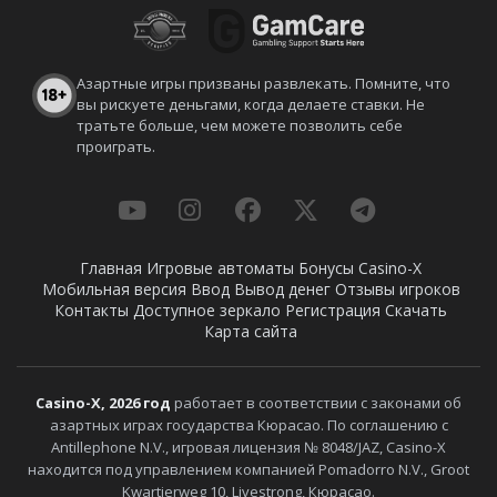
Азартные игры призваны развлекать. Помните, что
вы рискуете деньгами, когда делаете ставки. Не
тратьте больше, чем можете позволить себе
проиграть.
Главная
Игровые автоматы
Бонусы Casino-X
Мобильная версия
Ввод Вывод денег
Отзывы игроков
Контакты
Доступное зеркало
Регистрация
Скачать
Карта сайта
Casino-X, 2026 год
работает в соответствии с законами об
азартных играх государства Кюрасао. По соглашению с
Antillephone N.V., игровая лицензия № 8048/JAZ, Casino-X
находится под управлением компанией Pomadorro N.V., Groot
Kwartierweg 10, Livestrong, Кюрасао.