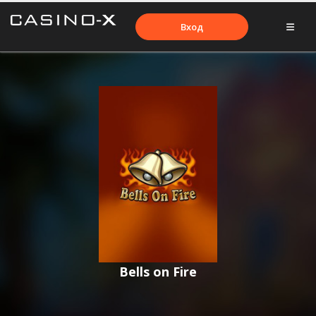
Вход
Bells on Fire