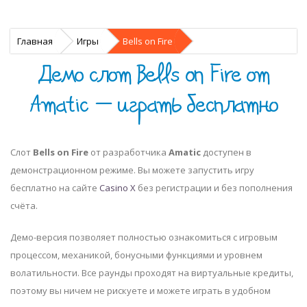
Главная
Игры
Bells on Fire
Демо слот Bells on Fire от
Amatic — играть бесплатно
Слот
Bells on Fire
от разработчика
Amatic
доступен в
демонстрационном режиме. Вы можете запустить игру
бесплатно на сайте
Casino X
без регистрации и без пополнения
счёта.
Демо-версия позволяет полностью ознакомиться с игровым
процессом, механикой, бонусными функциями и уровнем
волатильности. Все раунды проходят на виртуальные кредиты,
поэтому вы ничем не рискуете и можете играть в удобном