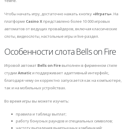
темпе.
Чтобы начать игру, достаточно нажать кнопку
«Играть»
. На
платформе
Casino X
представлено более 10 000 игровых
автоматов от ведущих провайдеров, включая классические
слоты, видеослоты, настольные игры и live-раздел.
Особенности слота Bells on Fire
Игровой автомат
Bells on Fire
выполнен в фирменном стиле
студии
Amatic
и поддерживает адаптивный интерфейс,
благодаря чему он корректно запускается как на компьютере,
так и на мобильных устройствах.
Во время игры вы можете изучить:
правила и таблицу выплат;
работу бонусных раундов и специальных символов;
частоту выпадения выигрышных комбинаций;