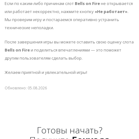
Если по каким-либо причинам слот
Bells on Fire
не открывается
или работает некорректно, нажмите кнопку
«Не работает»
.
Мы проверим игру и постараемся оперативно устранить
технические неполадки.
После завершения игры вы можете оставить свою оценку слота
Bells on Fire
и поделиться впечатлениями — это поможет
другим пользователям сделать выбор.
Желаем приятной и увлекательной игры!
Обновлено:
05.08.2026
Готовы начать?