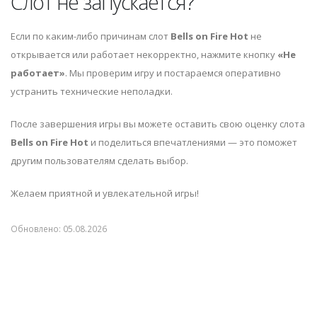
Слот не запускается?
Если по каким-либо причинам слот
Bells on Fire Hot
не
открывается или работает некорректно, нажмите кнопку
«Не
работает»
. Мы проверим игру и постараемся оперативно
устранить технические неполадки.
После завершения игры вы можете оставить свою оценку слота
Bells on Fire Hot
и поделиться впечатлениями — это поможет
другим пользователям сделать выбор.
Желаем приятной и увлекательной игры!
Обновлено:
05.08.2026