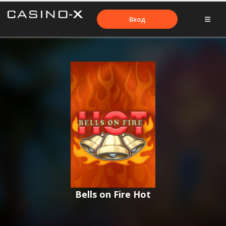
Вход
Bells on Fire Hot