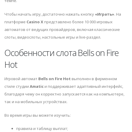
темпе.
Чтобы начать игру, достаточно нажать кнопку
«Играть»
. На
платформе
Casino X
представлено более 10 000 игровых
автоматов от ведущих провайдеров, включая классические
слоты, видеослоты, настольные игры и live-раздел.
Особенности слота Bells on Fire
Hot
Игровой автомат
Bells on Fire Hot
выполнен в фирменном
стиле студии
Amatic
и поддерживает адаптивный интерфейс,
благодаря чему он корректно запускается как на компьютере,
так и на мобильных устройствах.
Во время игры вы можете изучить:
правила и таблицу выплат;