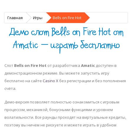
Главная
Игры
Bells on Fire Hot
Демо слот Bells on Fire Hot от
Amatic — играть бесплатно
Слот
Bells on Fire Hot
от разработчика
Amatic
доступен в
демонстрационном режиме. Вы можете запустить игру
бесплатно на сайте
Casino X
без регистрации и без пополнения
счёта.
Демо-версия позволяет полностью ознакомиться с игровым
процессом, механикой, бонусными функциями и уровнем
волатильности. Все раунды проходят на виртуальные кредиты,
поэтому вы ничем не рискуете и можете играть в удобном