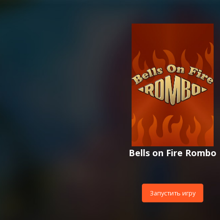
Bells on Fire Rombo
Запустить игру