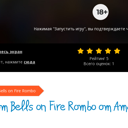
Нажимая "Запустить игру", вы подтверждаете ч
весь экран
Рейтинг
5
ет, нажмите
сюда
Всего оценок:
1
ells on Fire Rombo
т Bells on Fire Rombo от A