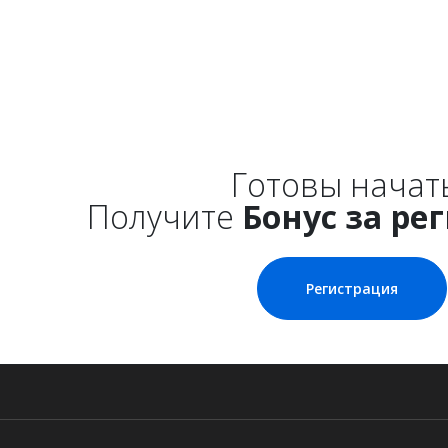
Готовы начат
Получите
Бонус за ре
Регистрация