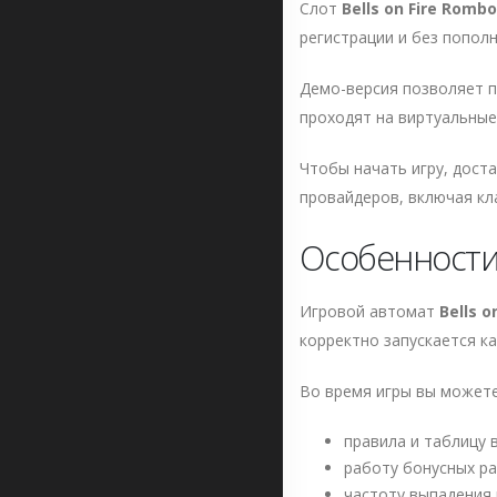
Слот
Bells on Fire Rombo
регистрации и без пополн
Демо-версия позволяет п
проходят на виртуальные
Чтобы начать игру, дост
провайдеров, включая кла
Особенности 
Игровой автомат
Bells o
корректно запускается ка
Во время игры вы можете
правила и таблицу 
работу бонусных ра
частоту выпадения