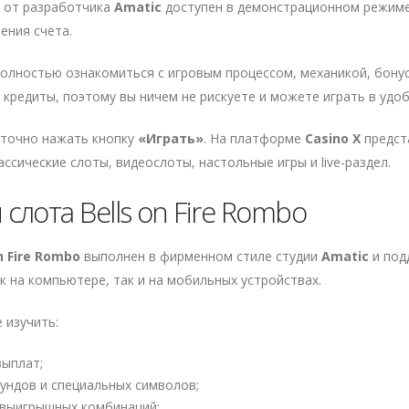
от разработчика
Amatic
доступен в демонстрационном режиме.
ения счёта.
олностью ознакомиться с игровым процессом, механикой, бону
 кредиты, поэтому вы ничем не рискуете и можете играть в удо
аточно нажать кнопку
«Играть»
. На платформе
Casino X
предст
ссические слоты, видеослоты, настольные игры и live-раздел.
слота Bells on Fire Rombo
n Fire Rombo
выполнен в фирменном стиле студии
Amatic
и под
к на компьютере, так и на мобильных устройствах.
 изучить:
выплат;
ундов и специальных символов;
 выигрышных комбинаций;