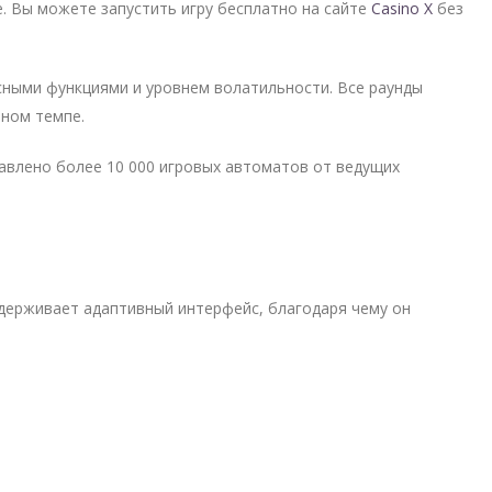
 Вы можете запустить игру бесплатно на сайте
Casino X
без
сными функциями и уровнем волатильности. Все раунды
бном темпе.
авлено более 10 000 игровых автоматов от ведущих
держивает адаптивный интерфейс, благодаря чему он