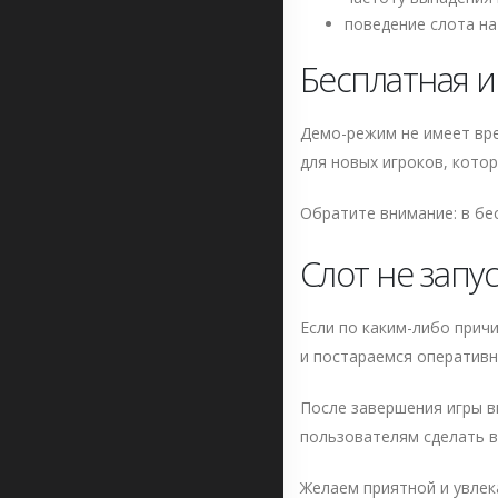
поведение слота на
Бесплатная и
Демо-режим не имеет вр
для новых игроков, кото
Обратите внимание: в бе
Слот не запус
Если по каким-либо прич
и постараемся оперативн
После завершения игры 
пользователям сделать 
Желаем приятной и увлек