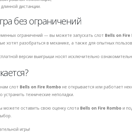
 длинной дистанции.
гра без ограничений
еменных ограничений — вы можете запускать слот
Bells on Fir
рые хотят разобраться в механике, а также для опытных пользо
сплатной версии выигрыши носят исключительно ознакомительны
кается?
инам слот
Bells on Fire Rombo
не открывается или работает нек
о устранить технические неполадки.
вы можете оставить свою оценку слота
Bells on Fire Rombo
и по
выбор.
ательной игры!