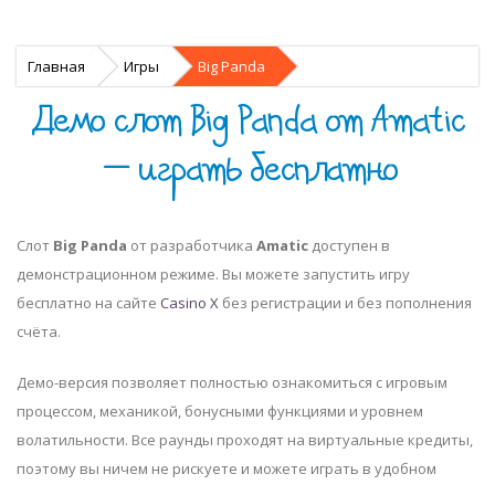
Главная
Игры
Big Panda
Демо слот Big Panda от Amatic
— играть бесплатно
Слот
Big Panda
от разработчика
Amatic
доступен в
демонстрационном режиме. Вы можете запустить игру
бесплатно на сайте
Casino X
без регистрации и без пополнения
счёта.
Демо-версия позволяет полностью ознакомиться с игровым
процессом, механикой, бонусными функциями и уровнем
волатильности. Все раунды проходят на виртуальные кредиты,
поэтому вы ничем не рискуете и можете играть в удобном