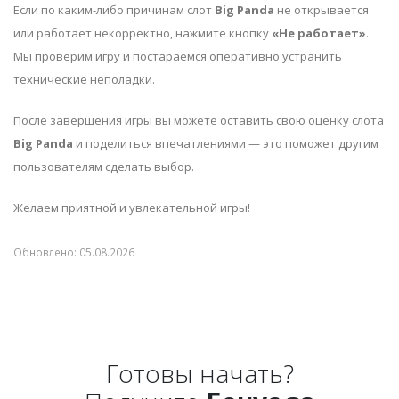
Если по каким-либо причинам слот
Big Panda
не открывается
или работает некорректно, нажмите кнопку
«Не работает»
.
Мы проверим игру и постараемся оперативно устранить
технические неполадки.
После завершения игры вы можете оставить свою оценку слота
Big Panda
и поделиться впечатлениями — это поможет другим
пользователям сделать выбор.
Желаем приятной и увлекательной игры!
Обновлено:
05.08.2026
Готовы начать?