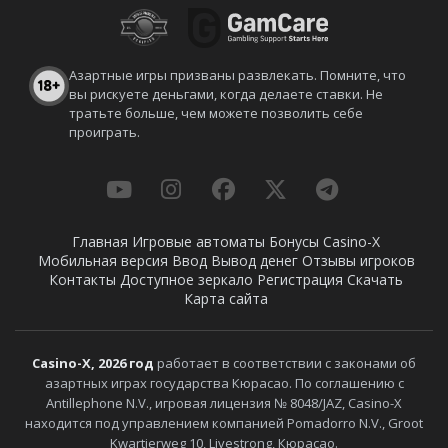
Азартные игры призваны развлекать. Помните, что
вы рискуете деньгами, когда делаете ставки. Не
тратьте больше, чем можете позволить себе
проиграть.
Главная
Игровые автоматы
Бонусы Casino-X
Мобильная версия
Ввод Вывод денег
Отзывы игроков
Контакты
Доступное зеркало
Регистрация
Скачать
Карта сайта
Casino-X, 2026 год
работает в соответствии с законами об
азартных играх государства Кюрасао. По соглашению с
Antillephone N.V., игровая лицензия № 8048/JAZ, Casino-X
находится под управлением компанией Pomadorro N.V., Groot
Kwartierweg 10, Livestrong, Кюрасао.