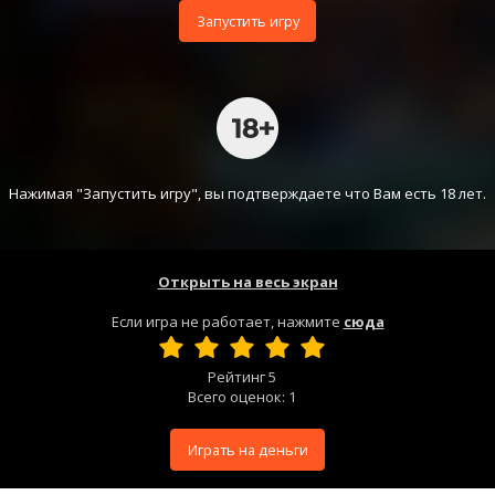
Запустить игру
Нажимая "Запустить игру", вы подтверждаете что Вам есть 18 лет.
Открыть на весь экран
Если игра не работает, нажмите
сюда
Рейтинг
5
Всего оценок:
1
Играть на деньги