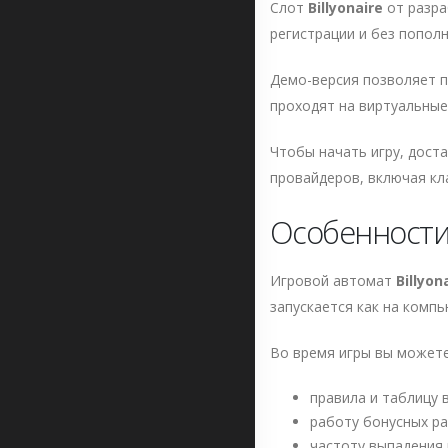
Слот
Billyonaire
от разр
регистрации и без пополн
Демо-версия позволяет п
проходят на виртуальные
Чтобы начать игру, дост
провайдеров, включая кла
Особенности с
Игровой автомат
Billyon
запускается как на компь
Во время игры вы можете
правила и таблицу 
работу бонусных ра
частоту выпадения