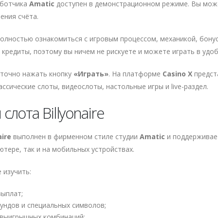
аботчика
Amatic
доступен в демонстрационном режиме. Вы може
ения счёта.
олностью ознакомиться с игровым процессом, механикой, бону
 кредиты, поэтому вы ничем не рискуете и можете играть в удо
аточно нажать кнопку
«Играть»
. На платформе
Casino X
предст
ссические слоты, видеослоты, настольные игры и live-раздел.
лота Billyonaire
aire
выполнен в фирменном стиле студии
Amatic
и поддерживает
ютере, так и на мобильных устройствах.
 изучить:
выплат;
ундов и специальных символов;
 выигрышных комбинаций;