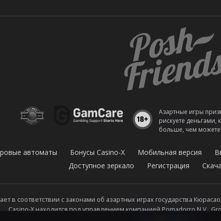
Азартные игры призв
рискуете деньгами, к
больше, чем можете 
ровые автоматы
Бонусы Casino-X
Мобильная версия
В
Доступное зеркало
Регистрация
Скач
ет в соответствии с законами об азартных играх государства Кюрасао. 
Casino-X находится под управлением компанией Pomadorro N.V., Groot