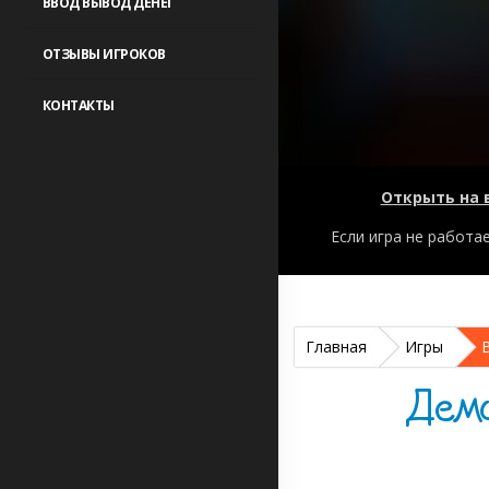
ВВОД ВЫВОД ДЕНЕГ
ОТЗЫВЫ ИГРОКОВ
КОНТАКТЫ
Открыть на 
Если игра не работа
Главная
Игры
B
Демо