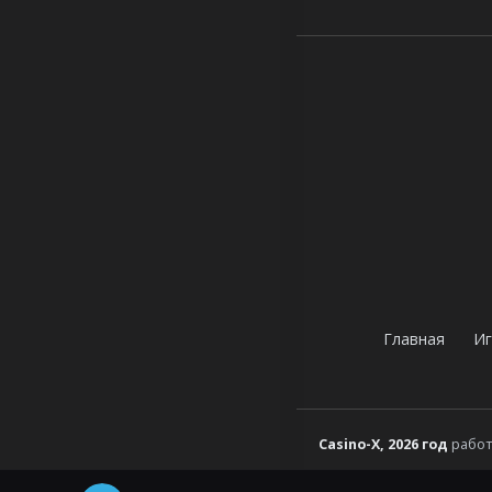
Главная
Иг
Casino-X, 2026 год
работа