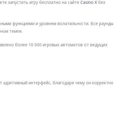
те запустить игру бесплатно на сайте
Casino X
без
сными функциями и уровнем волатильности. Все раунды
бном темпе.
авлено более 10 000 игровых автоматов от ведущих
 адаптивный интерфейс, благодаря чему он корректно