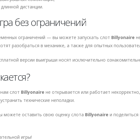
 длинной дистанции.
гра без ограничений
еменных ограничений — вы можете запускать слот
Billyonaire
не
хотят разобраться в механике, а также для опытных пользовате
сплатной версии выигрыши носят исключительно ознакомительны
кается?
инам слот
Billyonaire
не открывается или работает некорректно
устранить технические неполадки.
вы можете оставить свою оценку слота
Billyonaire
и поделиться
ательной игры!