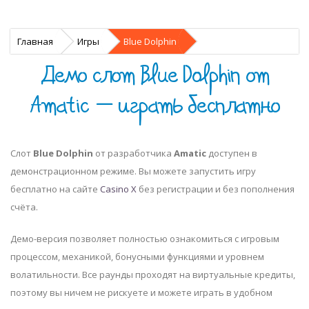
Главная
Игры
Blue Dolphin
Демо слот Blue Dolphin от
Amatic — играть бесплатно
Слот
Blue Dolphin
от разработчика
Amatic
доступен в
демонстрационном режиме. Вы можете запустить игру
бесплатно на сайте
Casino X
без регистрации и без пополнения
счёта.
Демо-версия позволяет полностью ознакомиться с игровым
процессом, механикой, бонусными функциями и уровнем
волатильности. Все раунды проходят на виртуальные кредиты,
поэтому вы ничем не рискуете и можете играть в удобном