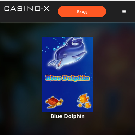
Вход
Blue Dolphin