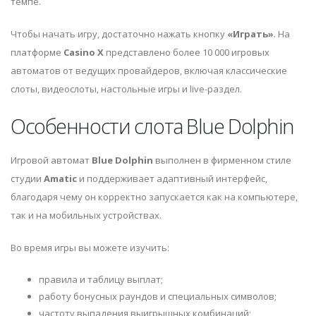
темпе.
Чтобы начать игру, достаточно нажать кнопку
«Играть»
. На
платформе
Casino X
представлено более 10 000 игровых
автоматов от ведущих провайдеров, включая классические
слоты, видеослоты, настольные игры и live-раздел.
Особенности слота Blue Dolphin
Игровой автомат
Blue Dolphin
выполнен в фирменном стиле
студии
Amatic
и поддерживает адаптивный интерфейс,
благодаря чему он корректно запускается как на компьютере,
так и на мобильных устройствах.
Во время игры вы можете изучить:
правила и таблицу выплат;
работу бонусных раундов и специальных символов;
частоту выпадения выигрышных комбинаций;