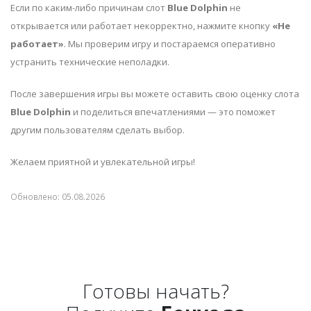
Если по каким-либо причинам слот
Blue Dolphin
не
открывается или работает некорректно, нажмите кнопку
«Не
работает»
. Мы проверим игру и постараемся оперативно
устранить технические неполадки.
После завершения игры вы можете оставить свою оценку слота
Blue Dolphin
и поделиться впечатлениями — это поможет
другим пользователям сделать выбор.
Желаем приятной и увлекательной игры!
Обновлено:
05.08.2026
Готовы начать?