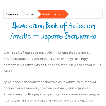
Главная
Игры
Book of Aztec
Демо слот Book of Aztec от
Amatic — играть бесплатно
Слот
Book of Aztec
от разработчика
Amatic
доступен в
демонстрационном режиме. Вы можете запустить игру
бесплатно на сайте
Casino X
без регистрации и без пополнения
счёта.
Демо-версия позволяет полностью ознакомиться с игровым
процессом, механикой, бонусными функциями и уровнем
волатильности. Все раунды проходят на виртуальные кредиты,
поэтому вы ничем не рискуете и можете играть в удобном