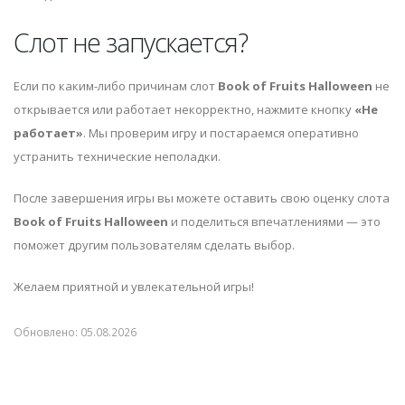
Слот не запускается?
Если по каким-либо причинам слот
Book of Fruits Halloween
не
открывается или работает некорректно, нажмите кнопку
«Не
работает»
. Мы проверим игру и постараемся оперативно
устранить технические неполадки.
После завершения игры вы можете оставить свою оценку слота
Book of Fruits Halloween
и поделиться впечатлениями — это
поможет другим пользователям сделать выбор.
Желаем приятной и увлекательной игры!
Обновлено:
05.08.2026