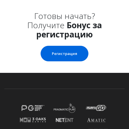
Готовы начать?
Получите
Бонус за
регистрацию
Регистрация