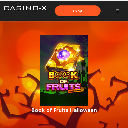
Вход
Book of Fruits Halloween