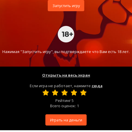
Запустить игру
Нажимая "Запустить игру", вы подтверждаете что Вам есть 18 лет.
Открыть на весь экран
Если игра не работает, нажмите
сюда
Рейтинг
5
Всего оценок:
1
Играть на деньги