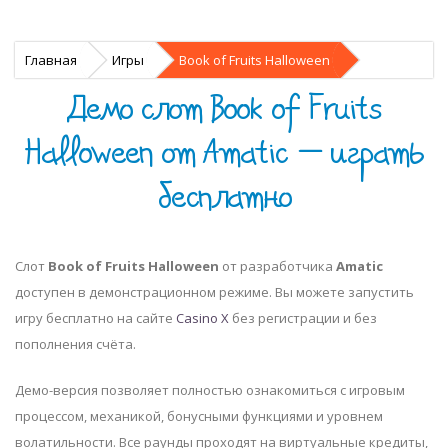
Главная
Игры
Book of Fruits Halloween
Демо слот Book of Fruits
Halloween от Amatic — играть
бесплатно
Слот
Book of Fruits Halloween
от разработчика
Amatic
доступен в демонстрационном режиме. Вы можете запустить
игру бесплатно на сайте
Casino X
без регистрации и без
пополнения счёта.
Демо-версия позволяет полностью ознакомиться с игровым
процессом, механикой, бонусными функциями и уровнем
волатильности. Все раунды проходят на виртуальные кредиты,