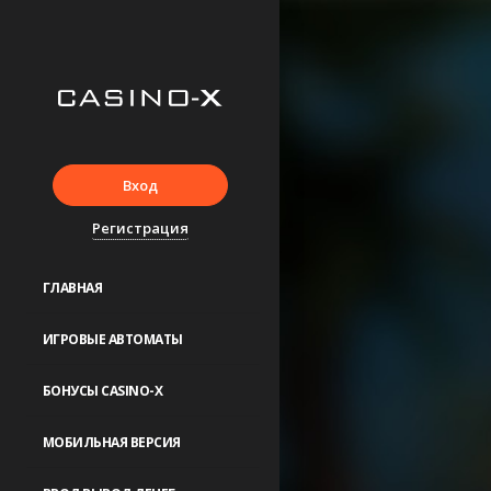
Вход
Регистрация
ГЛАВНАЯ
ИГРОВЫЕ АВТОМАТЫ
БОНУСЫ CASINO-X
МОБИЛЬНАЯ ВЕРСИЯ