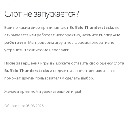
Слот не запускается?
Если по каким-либо причинам слот
Buffalo Thunderstacks
не
открывается или работает некорректно, нажмите кнопку
«Не
работает»
. Мы проверим игру и постараемся оперативно
устранить технические неполадки.
После завершения игры вы можете оставить свою оценку слота
Buffalo Thunderstacks
и поделиться впечатлениями — это
поможет другим пользователям сделать выбор.
Желаем приятной и увлекательной игры!
Обновлено:
05.08.2026