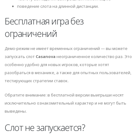
поведение слота на длинной дистанции.
Бесплатная игра без
ограничений
Демо-режим не имеет временных ограничений — вы можете
запускать слот
Casanova
неограниченное количество раз. Это
особенно удобно для новых игроков, которые хотят
разобраться в механике, а также для опытных пользователей,
тестирующих стратегии ставок.
Обратите внимание: в бесплатной версии выигрыши носят
исключительно ознакомительный характер и не могут быть
выведены.
Слот не запускается?