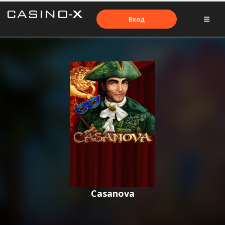
Вход
Casanova