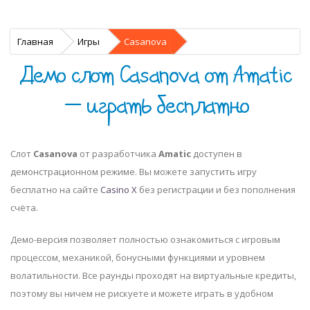
Главная
Игры
Casanova
Демо слот Casanova от Amatic
— играть бесплатно
Слот
Casanova
от разработчика
Amatic
доступен в
демонстрационном режиме. Вы можете запустить игру
бесплатно на сайте
Casino X
без регистрации и без пополнения
счёта.
Демо-версия позволяет полностью ознакомиться с игровым
процессом, механикой, бонусными функциями и уровнем
волатильности. Все раунды проходят на виртуальные кредиты,
поэтому вы ничем не рискуете и можете играть в удобном