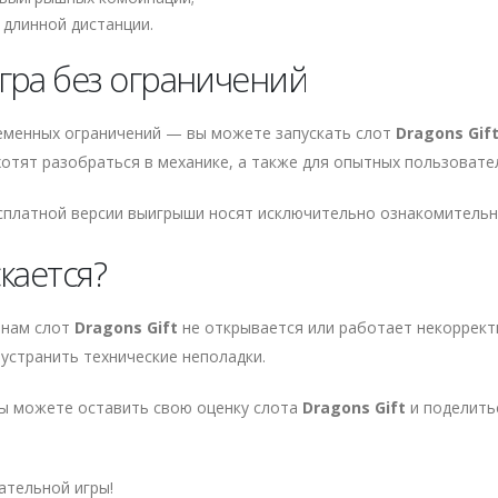
 длинной дистанции.
гра без ограничений
еменных ограничений — вы можете запускать слот
Dragons Gif
хотят разобраться в механике, а также для опытных пользовате
сплатной версии выигрыши носят исключительно ознакомительны
кается?
инам слот
Dragons Gift
не открывается или работает некоррект
устранить технические неполадки.
вы можете оставить свою оценку слота
Dragons Gift
и поделить
ательной игры!