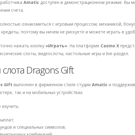
зработчика
Amatic
доступен в демонстрационном режиме. Вы мо
ения счёта.
олностью ознакомиться с игровым процессом, механикой, бону
 кредиты, поэтому вы ничем не рискуете и можете играть в удо
аточно нажать кнопку
«Играть»
. На платформе
Casino X
предст
ссические слоты, видеослоты, настольные игры и live-раздел.
слота Dragons Gift
s Gift
выполнен в фирменном стиле студии
Amatic
и поддержив
ютере, так и на мобильных устройствах.
 изучить:
выплат;
ундов и специальных символов;
 выигрышных комбинаций;