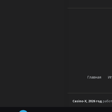
Главная
Иг
Casino-X, 2026 год
работа