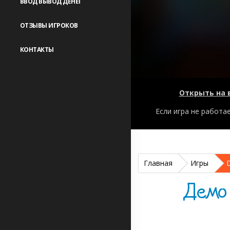
ВВОД ВЫВОД ДЕНЕГ
ОТЗЫВЫ ИГРОКОВ
КОНТАКТЫ
Открыть на 
Если игра не работа
Главная
Игры
D
Демо 