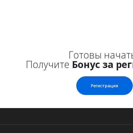
Готовы начат
Получите
Бонус за ре
Регистрация