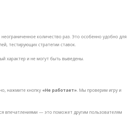
t
неограниченное количество раз. Это особенно удобно для
лей, тестирующих стратегии ставок.
й характер и не могут быть выведены.
но, нажмите кнопку
«Не работает»
. Мы проверим игру и
ся впечатлениями — это поможет другим пользователям