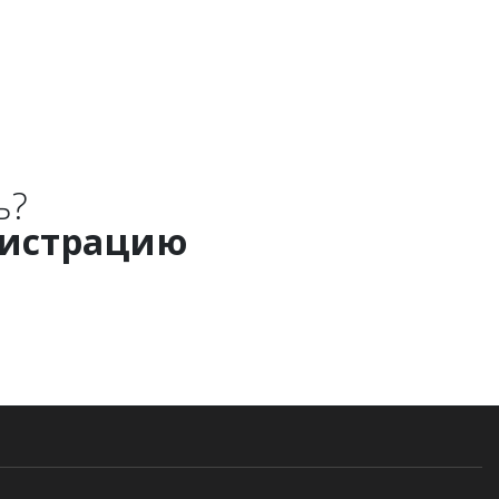
ь?
гистрацию