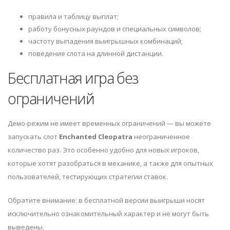
правила и таблицу выплат;
работу бонусных раундов и специальных символов;
частоту выпадения выигрышных комбинаций;
поведение слота на длинной дистанции.
Бесплатная игра без
ограничений
Демо-режим не имеет временных ограничений — вы можете
запускать слот
Enchanted Cleopatra
неограниченное
количество раз. Это особенно удобно для новых игроков,
которые хотят разобраться в механике, а также для опытных
пользователей, тестирующих стратегии ставок.
Обратите внимание: в бесплатной версии выигрыши носят
исключительно ознакомительный характер и не могут быть
выведены.