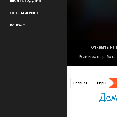
ВВОД ВЫВОД ДЕНЕГ
ОТЗЫВЫ ИГРОКОВ
КОНТАКТЫ
Открыть на 
Если игра не работа
Главная
Игры
E
Дем