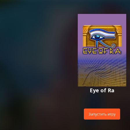
Eye of Ra
Запустить игру