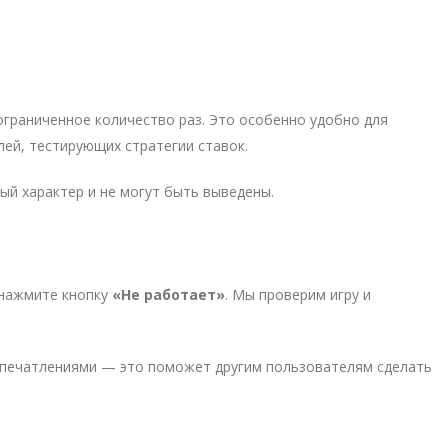
граниченное количество раз. Это особенно удобно для
лей, тестирующих стратегии ставок.
й характер и не могут быть выведены.
 нажмите кнопку
«Не работает»
. Мы проверим игру и
впечатлениями — это поможет другим пользователям сделать