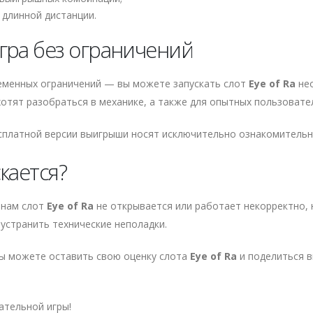
 длинной дистанции.
гра без ограничений
еменных ограничений — вы можете запускать слот
Eye of Ra
нео
хотят разобраться в механике, а также для опытных пользовате
сплатной версии выигрыши носят исключительно ознакомительны
кается?
инам слот
Eye of Ra
не открывается или работает некорректно,
устранить технические неполадки.
вы можете оставить свою оценку слота
Eye of Ra
и поделиться 
ательной игры!