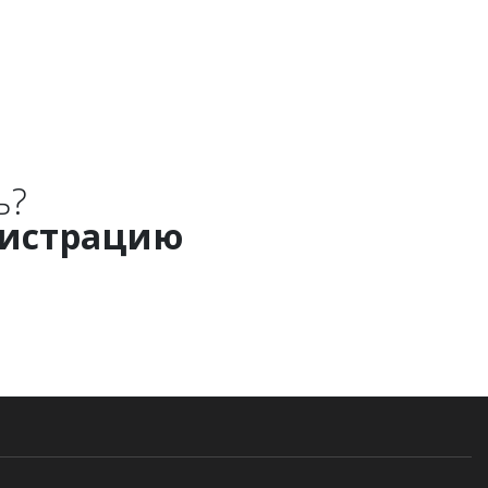
ь?
гистрацию