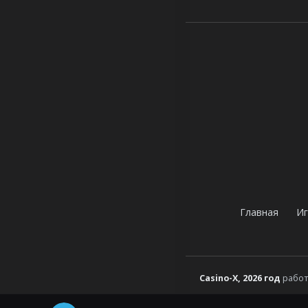
Главная
Иг
Casino-X, 2026 год
работа