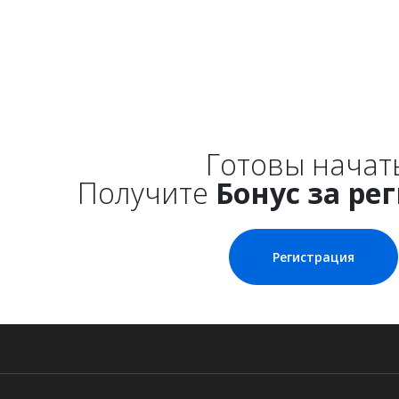
Готовы начат
Получите
Бонус за ре
Регистрация