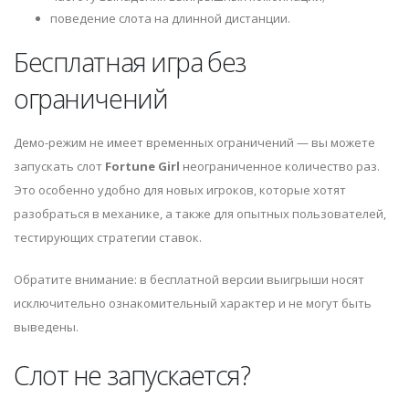
поведение слота на длинной дистанции.
Бесплатная игра без
ограничений
Демо-режим не имеет временных ограничений — вы можете
запускать слот
Fortune Girl
неограниченное количество раз.
Это особенно удобно для новых игроков, которые хотят
разобраться в механике, а также для опытных пользователей,
тестирующих стратегии ставок.
Обратите внимание: в бесплатной версии выигрыши носят
исключительно ознакомительный характер и не могут быть
выведены.
Слот не запускается?