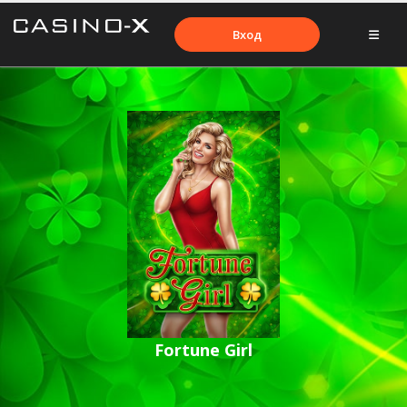
Вход
Fortune Girl