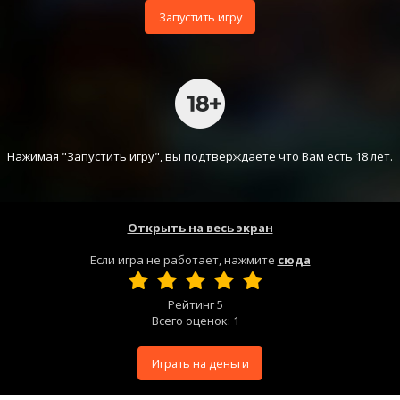
Запустить игру
Нажимая "Запустить игру", вы подтверждаете что Вам есть 18 лет.
Открыть на весь экран
Если игра не работает, нажмите
сюда
Рейтинг
5
Всего оценок:
1
Играть на деньги