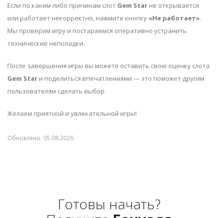
Если по каким-либо причинам слот
Gem Star
не открывается
или работает некорректно, нажмите кнопку
«Не работает»
.
Мы проверим игру и постараемся оперативно устранить
технические неполадки.
После завершения игры вы можете оставить свою оценку слота
Gem Star
и поделиться впечатлениями — это поможет другим
пользователям сделать выбор.
Желаем приятной и увлекательной игры!
Обновлено:
05.08.2026
Готовы начать?