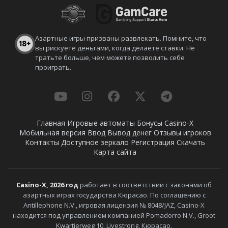
Азартные игры призваны развлекать. Помните, что
вы рискуете деньгами, когда делаете ставки. Не
тратьте больше, чем можете позволить себе
проиграть.
Главная
Игровые автоматы
Бонусы Casino-X
Мобильная версия
Ввод Вывод денег
Отзывы игроков
Контакты
Доступное зеркало
Регистрация
Скачать
Карта сайта
Casino-X, 2026 год
работает в соответствии с законами об
азартных играх государства Кюрасао. По соглашению с
Antillephone N.V., игровая лицензия № 8048/JAZ, Casino-X
находится под управлением компанией Pomadorro N.V., Groot
Kwartierweg 10, Livestrong, Кюрасао.