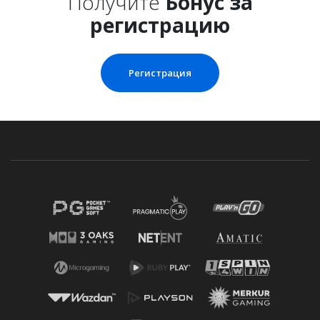
Получите
Бонус за
регистрацию
Регистрация