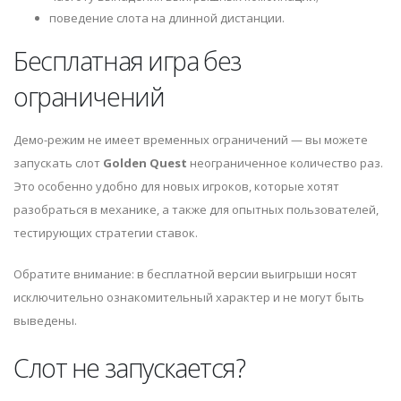
поведение слота на длинной дистанции.
Бесплатная игра без
ограничений
Демо-режим не имеет временных ограничений — вы можете
запускать слот
Golden Quest
неограниченное количество раз.
Это особенно удобно для новых игроков, которые хотят
разобраться в механике, а также для опытных пользователей,
тестирующих стратегии ставок.
Обратите внимание: в бесплатной версии выигрыши носят
исключительно ознакомительный характер и не могут быть
выведены.
Слот не запускается?