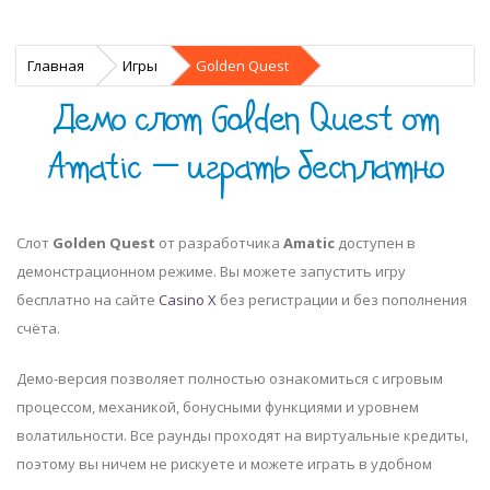
Главная
Игры
Golden Quest
Демо слот Golden Quest от
Amatic — играть бесплатно
Слот
Golden Quest
от разработчика
Amatic
доступен в
демонстрационном режиме. Вы можете запустить игру
бесплатно на сайте
Casino X
без регистрации и без пополнения
счёта.
Демо-версия позволяет полностью ознакомиться с игровым
процессом, механикой, бонусными функциями и уровнем
волатильности. Все раунды проходят на виртуальные кредиты,
поэтому вы ничем не рискуете и можете играть в удобном