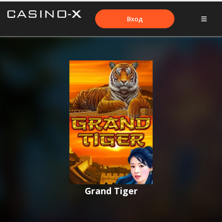
Вход
Grand Tiger