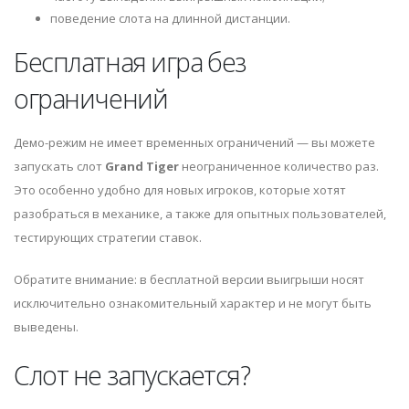
поведение слота на длинной дистанции.
Бесплатная игра без
ограничений
Демо-режим не имеет временных ограничений — вы можете
запускать слот
Grand Tiger
неограниченное количество раз.
Это особенно удобно для новых игроков, которые хотят
разобраться в механике, а также для опытных пользователей,
тестирующих стратегии ставок.
Обратите внимание: в бесплатной версии выигрыши носят
исключительно ознакомительный характер и не могут быть
выведены.
Слот не запускается?