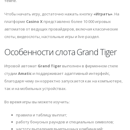
темпе.
Чтобы начать игру, достаточно нажать кнопку
«Играть»
. На
платформе
Casino X
представлено более 10 000 игровых
автоматов от ведущих провайдеров, включая классические
слоты, видеослоты, настольные игры и live-раздел.
Особенности слота Grand Tiger
Игровой автомат
Grand Tiger
выполнен в фирменном стиле
студии
Amatic
и поддерживает адаптивный интерфейс,
благодаря чему он корректно запускается как на компьютере,
так и на мобильных устройствах.
Во время игры вы можете изучить:
правила и таблицу выплат;
работу бонусных раундов и специальных символов;
частоту выпадения выигрышных комбинаций;