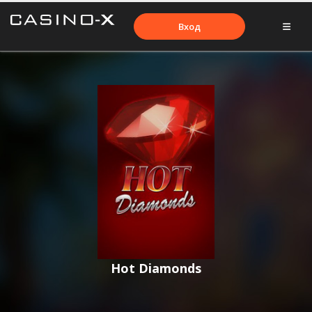
Вход
Hot Diamonds