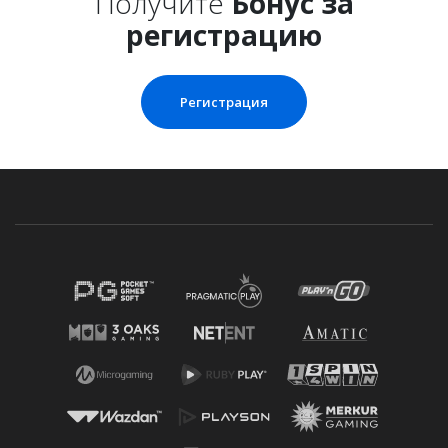
Получите
Бонус за
регистрацию
Регистрация