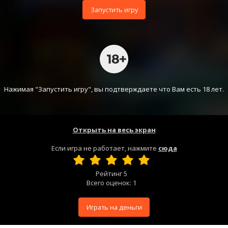
Запустить игру
Нажимая "Запустить игру", вы подтверждаете что Вам есть 18 лет.
Открыть на весь экран
Если игра не работает, нажмите
сюда
Рейтинг
5
Всего оценок:
1
Играть на деньги