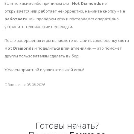
Если по каким-либо причинам слот
Hot Diamonds
не
открывается или работает некорректно, нажмите кнопку
«Не
работает»
. Мы проверим игру и постараемся оперативно
устранить технические неполадки.
После завершения игры вы можете оставить свою оценку слота
Hot Diamonds
и поделиться впечатлениями — это поможет
другим пользователям сделать выбор.
Желаем приятной и увлекательной игры!
Обновлено:
05.08.2026
Готовы начать?