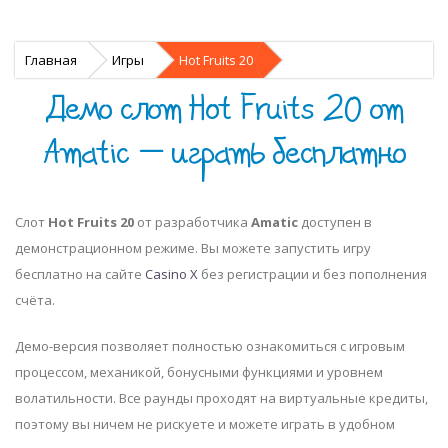
Главная
Игры
Hot Fruits 20
Демо слот Hot Fruits 20 от
Amatic — играть бесплатно
Слот
Hot Fruits 20
от разработчика
Amatic
доступен в
демонстрационном режиме. Вы можете запустить игру
бесплатно на сайте
Casino X
без регистрации и без пополнения
счёта.
Демо-версия позволяет полностью ознакомиться с игровым
процессом, механикой, бонусными функциями и уровнем
волатильности. Все раунды проходят на виртуальные кредиты,
поэтому вы ничем не рискуете и можете играть в удобном