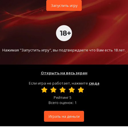
Запустить игру
Нажимая "Запустить игру", вы подтверждаете что Вам есть 18 лет.
Открыть на весь экран
Если игра не работает, нажмите
сюда
Рейтинг
5
Всего оценок:
1
Играть на деньги