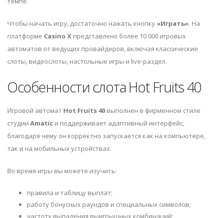
темпе.
Чтобы начать игру, достаточно нажать кнопку
«Играть»
. На
платформе
Casino X
представлено более 10 000 игровых
автоматов от ведущих провайдеров, включая классические
слоты, видеослоты, настольные игры и live-раздел.
Особенности слота Hot Fruits 40
Игровой автомат
Hot Fruits 40
выполнен в фирменном стиле
студии
Amatic
и поддерживает адаптивный интерфейс,
благодаря чему он корректно запускается как на компьютере,
так и на мобильных устройствах.
Во время игры вы можете изучить:
правила и таблицу выплат;
работу бонусных раундов и специальных символов;
частоту выпадения выигрышных комбинаций;