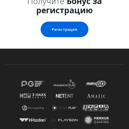
Получите
Бонус за
регистрацию
Регистрация