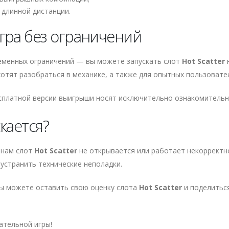
 длинной дистанции.
гра без ограничений
еменных ограничений — вы можете запускать слот
Hot Scatter
н
хотят разобраться в механике, а также для опытных пользовате
сплатной версии выигрыши носят исключительно ознакомительны
кается?
инам слот
Hot Scatter
не открывается или работает некорректн
устранить технические неполадки.
вы можете оставить свою оценку слота
Hot Scatter
и поделитьс
ательной игры!