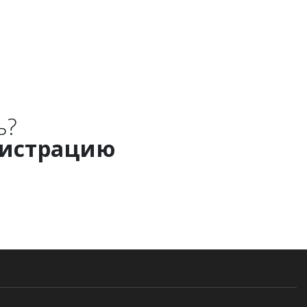
ь?
гистрацию