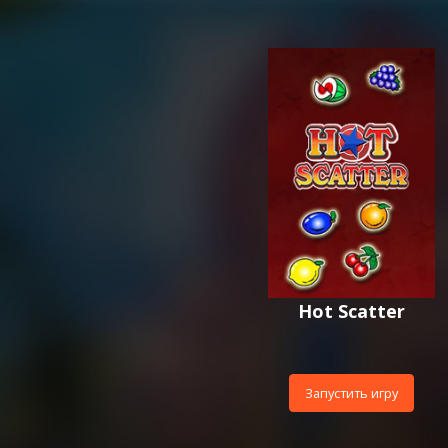
Hot Scatter
Запустить игру