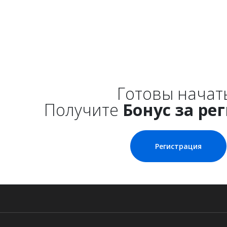
Готовы начат
Получите
Бонус за ре
Регистрация