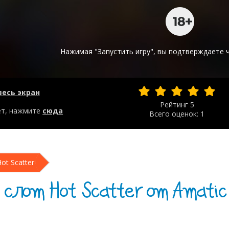
Нажимая "Запустить игру", вы подтверждаете ч
весь экран
Рейтинг
5
ет, нажмите
сюда
Всего оценок:
1
ot Scatter
 слот Hot Scatter от Amati