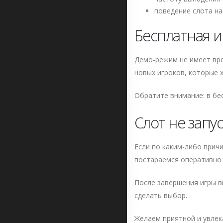
поведение слота на
Бесплатная и
Демо-режим не имеет вр
новых игроков, которые 
Обратите внимание: в бе
Слот не запус
Если по каким-либо прич
постараемся оперативно 
После завершения игры 
сделать выбор.
Желаем приятной и увлек