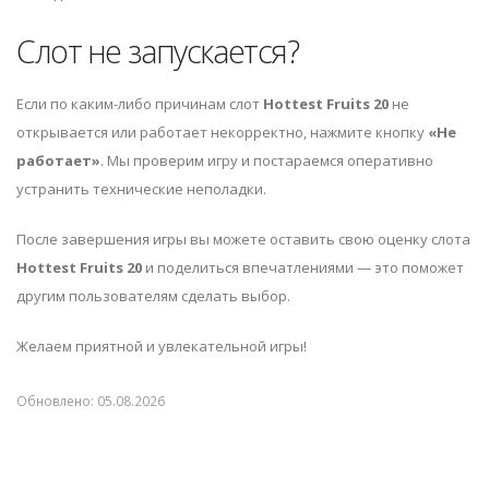
Слот не запускается?
Если по каким-либо причинам слот
Hottest Fruits 20
не
открывается или работает некорректно, нажмите кнопку
«Не
работает»
. Мы проверим игру и постараемся оперативно
устранить технические неполадки.
После завершения игры вы можете оставить свою оценку слота
Hottest Fruits 20
и поделиться впечатлениями — это поможет
другим пользователям сделать выбор.
Желаем приятной и увлекательной игры!
Обновлено:
05.08.2026