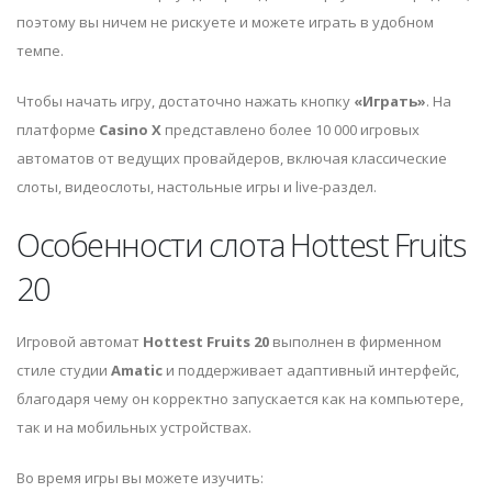
поэтому вы ничем не рискуете и можете играть в удобном
темпе.
Чтобы начать игру, достаточно нажать кнопку
«Играть»
. На
платформе
Casino X
представлено более 10 000 игровых
автоматов от ведущих провайдеров, включая классические
слоты, видеослоты, настольные игры и live-раздел.
Особенности слота Hottest Fruits
20
Игровой автомат
Hottest Fruits 20
выполнен в фирменном
стиле студии
Amatic
и поддерживает адаптивный интерфейс,
благодаря чему он корректно запускается как на компьютере,
так и на мобильных устройствах.
Во время игры вы можете изучить: