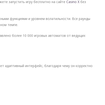
ете запустить игру бесплатно на сайте
Casino X
без
сными функциями и уровнем волатильности. Все раунды
бном темпе.
авлено более 10 000 игровых автоматов от ведущих
ет адаптивный интерфейс, благодаря чему он корректно