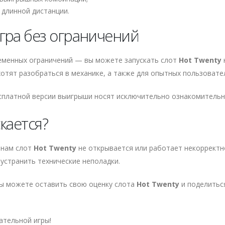
 длинной дистанции.
гра без ограничений
еменных ограничений — вы можете запускать слот
Hot Twenty
хотят разобраться в механике, а также для опытных пользовате
сплатной версии выигрыши носят исключительно ознакомительны
кается?
инам слот
Hot Twenty
не открывается или работает некорректн
устранить технические неполадки.
вы можете оставить свою оценку слота
Hot Twenty
и поделитьс
ательной игры!