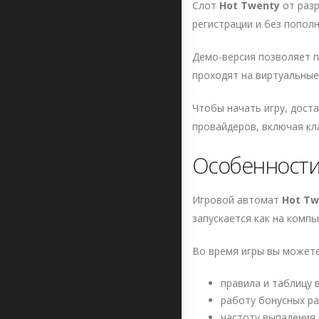
Слот
Hot Twenty
от раз
регистрации и без пополн
Демо-версия позволяет п
проходят на виртуальные
Чтобы начать игру, дост
провайдеров, включая кла
Особенности 
Игровой автомат
Hot Tw
запускается как на компь
Во время игры вы можете
правила и таблицу 
работу бонусных ра
частоту выпадения